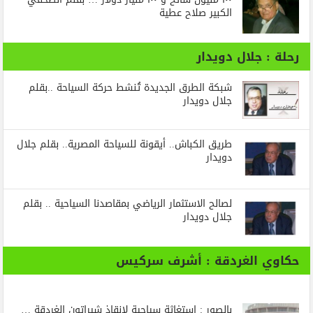
الكبير صلاح عطية
رحلة : جلال دويدار
شبكة الطرق الجديدة تُنشط حركة السياحة ..بقلم
جلال دويدار
طريق الكباش.. أيقونة للسياحة المصرية.. بقلم جلال
دويدار
لصالح الاستثمار الرياضي بمقاصدنا السياحية .. بقلم
جلال دويدار
حكاوي الغردقة : أشرف سركيس
بالصور : استغاثة سياحية لإنقاذ شيراتون الغردقة …