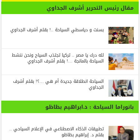
مقال رئيس التحرير أشرف الجداوي
بسنت و دياسطي السياحة ..! بقلم أشرف الجداوي
لله درك يا مصر .. تركيا تجتذب السياح ونحن ننشط
السياحة بالمانجة …! بقلم أشرف الجداوي
السياحة انطلاقة جديدة أم هي …؟! بقلم أشرف
الجداوي
بانوراما السياحة : د.ابراهيم بظاظو
تطبيقات الذكاء الاصطناعي في الإعلام السياحي ..
بقلم د. إبراهيم بظاظو