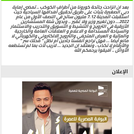
بعد ان انزاحت جائحة كورونا من أطراف الكوكب .. تمضي إمارة
دبي الصغيرة بثبات على طريق تحقيق أهدافها السياحية حيث
استقبلت المدينة 7.12 مليون سائح في النصف الأول من عام
2022… دون تغيير وزير ولا غفير .. وبدون شلة المستشارين
الأزرقية في الترويج و التنشيط و التسويق والتدريب والاستثمار
والسياحة المستدامة و الاعلام و العلاقات العامة والخارجية
والمالية و العرض المتحفي والترويج الالكتروني والكهربائي لا
مانع أيضا … فهل نراجع أنفسنا جادين أم نظل ” محلك سر ”
والأرقام لا تكذب ، ونعتقد ان الجديد … لاريب لآت بما لم تستطعه
الأوائل .. أفيقوا يرحمكم الله
الإعلان