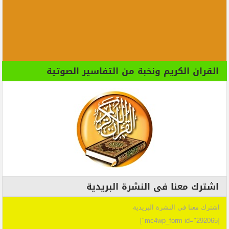
القران الكريم ونخبة من التفاسير الصوتية
اشترك معنا فى النشرة البريدية
اشترك معنا فى النشرة البريدية
[mc4wp_form id="292065"]