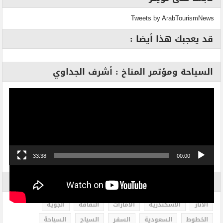
Tweets by ArabTourismNews
قد يعجبك هذا أيضا :
السياحة ومؤتمر المناخ : أشرف الجداوي
مشغل
الفيديو
33:38
00:00
الاكثر بحثاً
الاثار
الاسكندرية
الامارات
الثقافة
الجوية
الخطوط
السعودية
السفر
السياح
السياحة