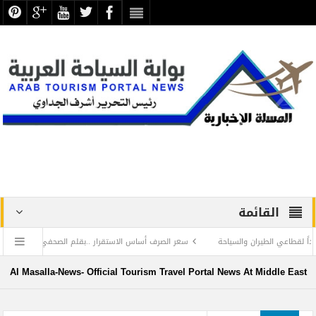
القائمة
سعر الصرف أساس الاستقرار ..بقلم الصحفي الكبير محمد خراجة
خي على الطيران والسياحة
MOTION OF THE TRAVEL TRADE’ at ITB 2023 in Berlin
Al Masalla-News- Official Tourism Travel Portal News At Middle East