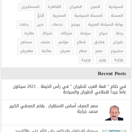
السياحية
الصين
الطيران
القاهرة
المسافرين
المسلة
المسلة السياحية
المصرية
الْحَجُّ
بوابة السياحة العربية
بوينج
خدمات
دبى
رحلات
رحلة
سياح
سياحة
شركات
شركة
طائرة
طيران
فنادق
قطاع
مؤتمر
متحف
مسافر
مشروع
مصر
مطار
معرض
مكتبة
مهرجان
وزارة
وزير
وزيرة
Recent Posts
في ختام ” قمة العرب للطيران ” في رأس الخيمة .. 2023 سيكون
عاماً جيداً لقطاعي الطيران والسياحة
سعر الصرف أساس الاستقرار ..بقلم الصحفي الكبير
محمد خراجة
سيمنار للاحتفاء بالدكتور جاب الله على بالآثاريين