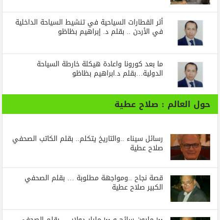
أثر القطارات السياحية في تنشيط السياحة الداخلية
في الأردن .. بقلم د. إبراهيم بظاظو
ما بعد كورونا واعادة هيكلة خارطة السياحة
الدولية…بقلم د.ابراهيم بظاظو
حول العالم : صلاح عطية
رسائل‭ ‬سيناء‭.. ‬والتاريخ‭ ‬يتكلم.. بقلم الكاتب الصحفي
صلاح عطية
قصة نجاح ..ومواجهة مطلوبة … بقلم الصحفي
الكبير صلاح عطية
١٠٠ مليون سائح و ١٠٠ مليار دولار … بقلم الصحفي