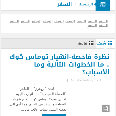
السفر
الرئيسيه
السفر السفر السفر السفر السفر السفر السفر السفر السفر
السفر السفر
شبكة
قائمة
نظرة فاحصة-انهيار توماس كوك
.. ما الخطوات التالية وما
الأسباب؟
كتب بواسطة
Ashraf elgedawy
|
لندن " رويترز" القاهرة
"المسلة السياحية" ..... انهارت اليوم
الاثنين شركة توماس كوك، أقدم شركات
السياحة والسفر في العالم، مما أدى إلى
تقطع السبل بمئات الآلاف من ...