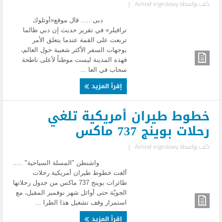
كتب بواسطة
Ashraf elgedawy
|
دبى ..... قال موقع«أوتلوك
ترافيلر» في تقرير حديث إن دبي طالما
تربعت على القمة عندما يتعلق الأمر
بوجهات السفر الأكثر شعبية حول العالم،
فهذه المدينة ليست موطناً لأعلى ناطحة
سحاب في العا ...
إقرأ المزيد
خطوط طيران أمريكية تلغي
رحلات بوينج 737 ماكس
كتب بواسطة
Ashraf elgedawy
|
واشنطن "المسلة السياحية" .....
ألغت خطوط طيران أمريكية رحلات
طائرات بوينج 737 ماكس من جدول رحلاتها
الجويّة حتى أوائل شهر نوفمبر المقبل، مع
استمرار وقف تشغيل هذا الطرا ...
إقرأ المزيد