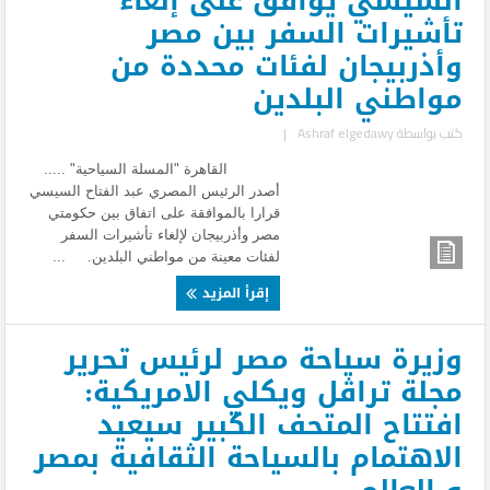
السيسي يوافق على إلغاء
تأشيرات السفر بين مصر
وأذربيجان لفئات محددة من
مواطني البلدين
كتب بواسطة
Ashraf elgedawy
|
القاهرة "المسلة السياحية" .....
أصدر الرئيس المصري عبد الفتاح السيسي
قرارا بالموافقة على اتفاق بين حكومتي
مصر وأذربيجان لإلغاء تأشيرات السفر
لفئات معينة من مواطني البلدين. ...
إقرأ المزيد
وزيرة سياحة مصر لرئيس تحرير
مجلة تراڤل ويكلي الامريكية:
افتتاح المتحف الكبير سيعيد
الاهتمام بالسياحة الثقافية بمصر