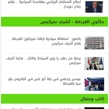
لصالح الاستثمار الرياضي بمقاصدنا السياحية .. بقلم
جلال دويدار
حكاوي الغردقة : أشرف سركيس
بالصور : استغاثة سياحية لإنقاذ شيراتون الغردقة …
بقلم أشرف سركيس
بيضة من دهب يا وزير السياحة والاثار .. فكرة أشرف
سركيس
عيسى وحنفي في زفة أبو على في الباتروس بلو
سبا بالغردقة
كاتب ومقال