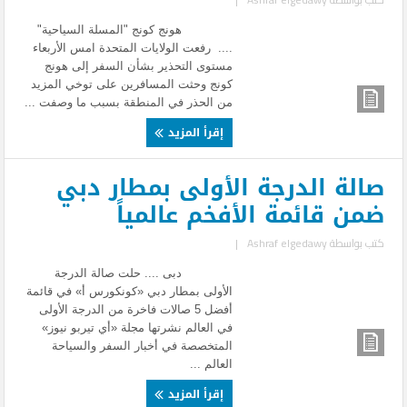
هونج كونج "المسلة السياحية"
.... رفعت الولايات المتحدة امس الأربعاء
مستوى التحذير بشأن السفر إلى هونج
كونج وحثت المسافرين على توخي المزيد
من الحذر في المنطقة بسبب ما وصفت ...
إقرأ المزيد
صالة الدرجة الأولى بمطار دبي
ضمن قائمة الأفخم عالمياً
كتب بواسطة
Ashraf elgedawy
|
دبى .... حلت صالة الدرجة
الأولى بمطار دبي «كونكورس أ» في قائمة
أفضل 5 صالات فاخرة من الدرجة الأولى
في العالم نشرتها مجلة «أي تيربو نيوز»
المتخصصة في أخبار السفر والسياحة
العالم ...
إقرأ المزيد