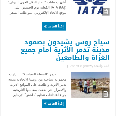
أظهرت بيانات "اتحاد النقل الجوي الدولي"
(إياتا) IATA المُعلنة يوم الخميس على
موقع الاتحاد الإلكتروني، نمو طلب السفر
...
إقرأ المزيد
سياح روس يشيدون بصمود
مدينة تدمر الأثرية أمام جميع
الغزاة والطامعين
كتب بواسطة
Ashraf elgedawy
|
تدمر "المسلة السياحية" .... زارت
مجموعة سياحية من روسيا الاتحادية مدينة
تدمر الأثرية واطلعت على المواقع الأثرية
والأضرار التي لحقت بمعالمها التاريخية
جراء اعتداءات تنظيم “داعش” الإرهابي ...
إقرأ المزيد