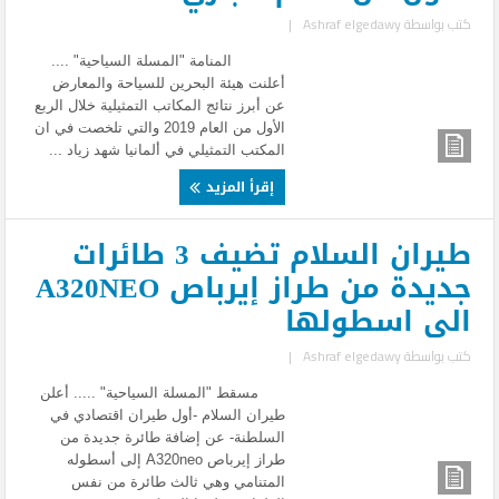
كتب بواسطة
Ashraf elgedawy
|
المنامة "المسلة السياحية" ....
أعلنت هيئة البحرين للسياحة والمعارض
عن أبرز نتائج المكاتب التمثيلية خلال الربع
الأول من العام 2019 والتي تلخصت في ان
المكتب التمثيلي في ألمانيا شهد زياد ...
إقرأ المزيد
طيران السلام تضيف 3 طائرات
جديدة من طراز إيرباص A320NEO
الى اسطولها
كتب بواسطة
Ashraf elgedawy
|
مسقط "المسلة السياحية" ..... أعلن
طيران السلام -أول طيران اقتصادي في
السلطنة- عن إضافة طائرة جديدة من
طراز إيرباص A320neo إلى أسطوله
المتنامي وهي ثالث طائرة من نفس