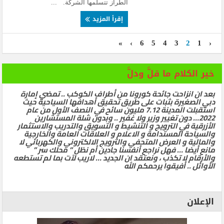
الطراز تتسلمها الشركة. ...
إقرأ المزيد
»
›
6
5
4
3
2
1
‹
خير الكلام ما قلَّ ودلَّ
بعد ان انزاحت جائحة كورونا من أطراف الكوكب .. تمضي إمارة
دبي الصغيرة بثبات على طريق تحقيق أهدافها السياحية حيث
استقبلت المدينة 7.12 مليون سائح في النصف الأول من عام
2022… دون تغيير وزير ولا غفير .. وبدون شلة المستشارين
الأزرقية في الترويج و التنشيط و التسويق والتدريب والاستثمار
والسياحة المستدامة و الاعلام و العلاقات العامة والخارجية
والمالية و العرض المتحفي والترويج الالكتروني والكهربائي لا
مانع أيضا … فهل نراجع أنفسنا جادين أم نظل ” محلك سر ”
والأرقام لا تكذب ، ونعتقد ان الجديد … لاريب لآت بما لم تستطعه
الأوائل .. أفيقوا يرحمكم الله
الإعلان