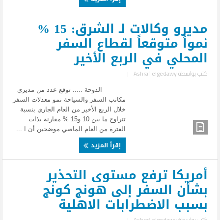
مديرو وكالات لـ الشرق: 15 %
نمواً متوقعاً لقطاع السفر
المحلي في الربع الأخير
كتب بواسطة
Ashraf elgedawy
|
الدوحة ..... توقع عدد من مديري
مكاتب السفر والسياحة نمو معدلات السفر
خلال الربع الأخير من العام الجاري بنسبة
تتراوح ما بين 10 و15 % مقارنة بذات
الفترة من العام الماضي موضحين أن ا ...
إقرأ المزيد
أمريكا ترفع مستوى التحذير
بشأن السفر إلى هونج كونج
بسبب الاضطرابات الاهلية
كتب بواسطة
Ashraf elgedawy
|