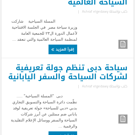
السياحة العالمية
كتب بواسطة
Ashraf elgedawy
|
المسلة السياحية شاركت
وزيرة سياحة مصر في الجلسة الافتتاحية
لأعمال الدورة ال٢٣ للجمعية العامة
لمنظمة السياحة العالمية والتي تنعقد ...
إقرأ المزيد
سياحة دبى تنظم جولة تعريفية
لشركات السياحة والسفر اليابانية
كتب بواسطة
Ashraf elgedawy
|
دبى "المسلة السياحية" .....
نظّمت دائرة السياحة والتسويق التجاري
بدبي «دبي للسياحة» جولة تعريفية لوفد
ياباني ضم ممثلين عن أبرز شركات
السياحة والسفر ووسائل الإعلام التقليدية
والرقمية ...