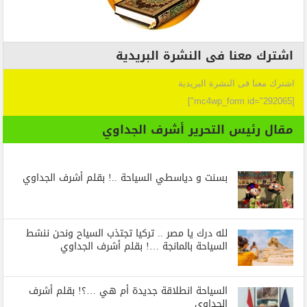
اشترك معنا فى النشرة البريدية
اشترك معنا فى النشرة البريدية
[mc4wp_form id="292065"]
مقال رئيس التحرير أشرف الجداوي
بسنت و دياسطي السياحة ..! بقلم أشرف الجداوي
لله درك يا مصر .. تركيا تجتذب السياح ونحن ننشط
السياحة بالمانجة …! بقلم أشرف الجداوي
السياحة انطلاقة جديدة أم هي …؟! بقلم أشرف
الجداوي