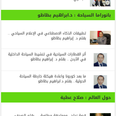
بانوراما السياحة : د.ابراهيم بظاظو
تطبيقات الذكاء الاصطناعي في الإعلام السياحي ..
بقلم د. إبراهيم بظاظو
أثر القطارات السياحية في تنشيط السياحة الداخلية
في الأردن .. بقلم د. إبراهيم بظاظو
ما بعد كورونا واعادة هيكلة خارطة السياحة
الدولية…بقلم د.ابراهيم بظاظو
حول العالم : صلاح عطية
قصة نجاح ..ومواجهة مطلوبة … بقلم الصحفي