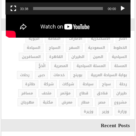
33:38
00:00
الاكثر بحثاً
الاثار
الاسكندرية
الامارات
الثقافة
الجوية
الخطوط
السعودية
السفر
السياح
السياحة
السياحية
الصين
الطيران
القاهرة
المسافرين
المسلة
المسلة السياحية
المصرية
الْحَجُّ
بوابة السياحة العربية
بوينج
خدمات
دبى
رحلات
رحلة
سياح
سياحة
شركات
شركة
طائرة
طيران
فنادق
قطاع
مؤتمر
متحف
مسافر
مشروع
مصر
مطار
معرض
مكتبة
مهرجان
وزارة
وزير
وزيرة
Recent Posts