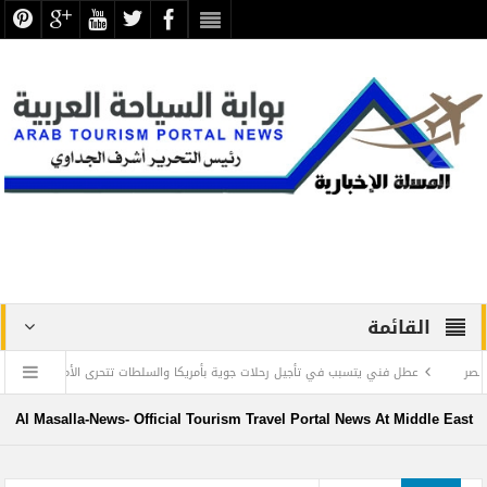
القائمة
فني يتسبب في تأجيل رحلات جوية بأمريكا والسلطات تتحرى الأمر والأسباب غامضة
مط
ة 2023 بالآثاريين العرب
“كايسيد” : الإعلام شريك أساسي في بناء السلام 
Al Masalla-News- Official Tourism Travel Portal News At Middle East