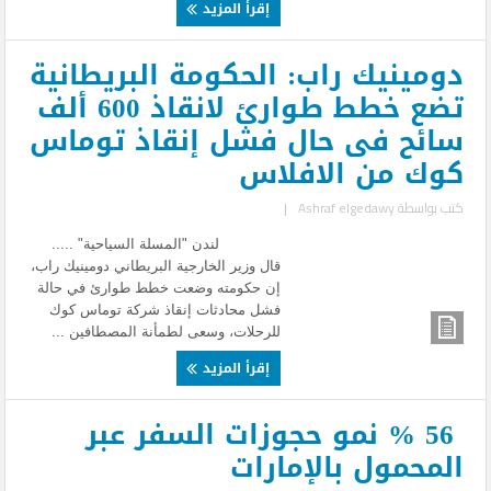
إقرأ المزيد
دومينيك راب: الحكومة البريطانية
تضع خطط طوارئ لانقاذ 600 ألف
سائح فى حال فشل إنقاذ توماس
كوك من الافلاس
كتب بواسطة
Ashraf elgedawy
|
لندن "المسلة السياحية" .....
قال وزير الخارجية البريطاني دومينيك راب،
إن حكومته وضعت خطط طوارئ في حالة
فشل محادثات إنقاذ شركة توماس كوك
للرحلات، وسعى لطمأنة المصطافين ...
إقرأ المزيد
56 % نمو حجوزات السفر عبر
المحمول بالإمارات