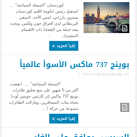
كوردستان "المسلة السياحية" ....
استقبل رئيس حكومة اقليم كوردستان
مسرور بارزاني، امس الأحد، السفير
البريطاني لدى العراق جون ولكس، وبحث
معه جملة من القضايا ذات الاهتمام
المشترك. ...
إقرأ المزيد
بوينج 737 ماكس الأسوأ عالمياً
كتب بواسطة
Ashraf elgedawy
|
"المسلة السياحية" ..... انقضت
أكثر من 5 شهور على منع تحليق طائرات
بوينج 737 ماكس إثر كارثتين جويتين أودتا
بحياة مئات المسافرين، ومازالت الطائرات
ممنوعة من حركة ا ...
إقرأ المزيد