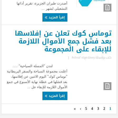
أصدرت طيران الجزيرة، تقرير أدائها
التشغيلي لشهر ...
إقرأ المزيد
توماس كوك تعلن عن إفلاسها
بعد فشل جمع الأموال اللازمة
للإبقاء على المجموعة
كتب بواسطة
Ashraf elgedawy
|
لندن "المسلة السياحية" .....
أعلنت مجموعة السياحة والسفر البريطانية
"توماس كوك" اليوم الاثنين عن إفلاسها،
بعد فشلها في عطلة نهاية الأسبوع في جمع
الأموال اللازمة للإبقاء عل ...
إقرأ المزيد
»
›
5
4
3
2
1