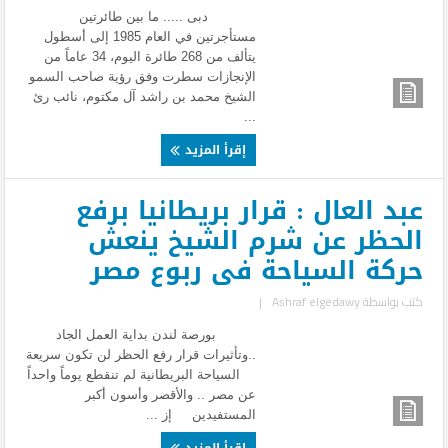
دبى ..... ما بين طائرتين
مستأجرتين في العام 1985 إلى أسطول
يتألف من 268 طائرة اليوم، 34 عاماً من
الإنجازات سطرت وفق رؤية صاحب السمو
الشيخ محمد بن راشد آل مكتوم، نائب رئ
...
إقرأ المزيد
عبد العال : قرار بريطانيا برفع
الحظر عن شرم الشيخ ينعش
حركة السياحة فى ربوع مصر
كتب بواسطة
Ashraf elgedawy
|
بورصة لندن بداية العمل الجاد
..وتأثيرات قرار رفع الحظر لن تكون سريعة
السياحة البريطانية لم تنقطع يوماً واحداً
عن مصر .. والأقصر وأسون أكبر
المستفيدين إز ...
إقرأ المزيد