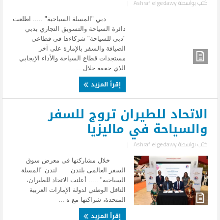
كتب بواسطة
Ashraf elgedawy
|
دبي "المسلة السياحية" ..... اطلعت
دائرة السياحة والتسويق التجاري بدبي
"دبي للسياحة" شركاءها في قطاعي
الضيافة والسفر بالإمارة على آخر
مستجدات قطاع السياحة والأداء الإيجابي
الذي حققه خلال ...
إقرأ المزيد
الاتحاد للطيران تروج للسفر
والسياحة في ماليزيا
كتب بواسطة
Ashraf elgedawy
|
خلال مشاركتها فى معرض سوق
السفر العالمى بلندن لندن "المسلة
السياحية" ..... أعلنت الاتحاد للطيران،
الناقل الوطني لدولة الإمارات العربية
المتحدة، شراكتها مع ه ...
إقرأ المزيد