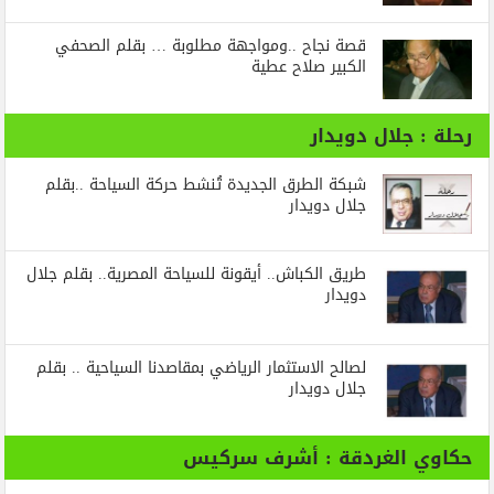
قصة نجاح ..ومواجهة مطلوبة … بقلم الصحفي
الكبير صلاح عطية
رحلة : جلال دويدار
شبكة الطرق الجديدة تُنشط حركة السياحة ..بقلم
جلال دويدار
طريق الكباش.. أيقونة للسياحة المصرية.. بقلم جلال
دويدار
لصالح الاستثمار الرياضي بمقاصدنا السياحية .. بقلم
جلال دويدار
حكاوي الغردقة : أشرف سركيس