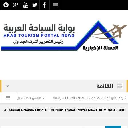
القائمة
ت جديدة لاستهداف الخلايا السرطانية
عيسى يبحث سبل تعزيز التعاون في السياحة والآث
طنية .. بقلم د. عبد الرحيم ريحان
Al Masalla-News- Official Tourism Travel Portal News At Middle East