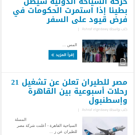
حركة السياحة الدولية سيظل
بطيئا إذا استمرت الحكومات في
فرض قيود على السفر
كتب بواسطة
Ashraf elgedawy
|
المس ...
إقرأ المزيد
مصر للطيران تعلن عن تشغيل 21
رحلات أسبوعية بين القاهرة
وإسطنبول
كتب بواسطة
Ashraf elgedawy
|
المسلة
السياحية القاهرة - أعلنت شركة مصر
للطيران عن ز ...