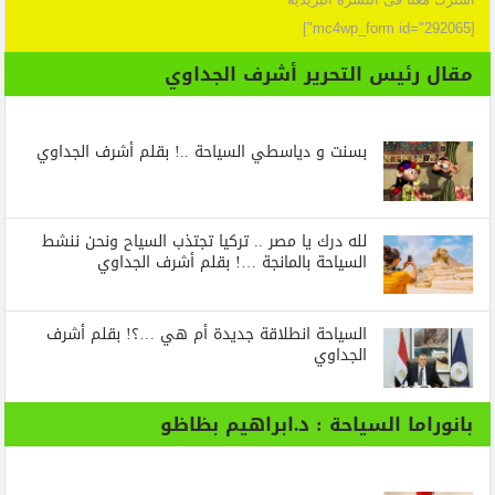
[mc4wp_form id="292065"]
مقال رئيس التحرير أشرف الجداوي
بسنت و دياسطي السياحة ..! بقلم أشرف الجداوي
لله درك يا مصر .. تركيا تجتذب السياح ونحن ننشط
السياحة بالمانجة …! بقلم أشرف الجداوي
السياحة انطلاقة جديدة أم هي …؟! بقلم أشرف
الجداوي
بانوراما السياحة : د.ابراهيم بظاظو