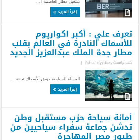
تشغيل مطار العاصمة ا ...
إقرأ المزيد
تعرف علي : أكبر اكواريوم
للأسماك النادرة في العالم بقلب
مطار جدة الملك عبدالعزيز الجديد
كتب بواسطة
Ashraf elgedawy
|
المسلة السياحية حوض الأسماك تحفة ...
إقرأ المزيد
أمانة سياحة حزب مستقبل وطن
تدشن جماعة سفراء سياحيين من
طيور مصر المهاجرة