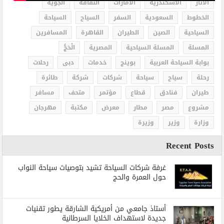
الاثار
الاسكندرية
الامارات
الثقافة
الجوية
الخطوط
السعودية
السفر
السياح
السياحة
السياحية
الصين
الطيران
القاهرة
المسافرين
المسلة
المسلة السياحية
المصرية
الْحَجُّ
بوابة السياحة العربية
بوينج
خدمات
دبى
رحلات
رحلة
سياح
سياحة
شركات
شركة
طائرة
طيران
فنادق
قطاع
مؤتمر
متحف
مسافر
مشروع
مصر
مطار
معرض
مكتبة
مهرجان
وزارة
وزير
وزيرة
Recent Posts
غرفة شركات السياحة تشيد بتوصيات سياحة النواب
حول العمرة والحج
أستاذ جامعي من أمريكية الشارقة يطور تقنيات
جديدة لاستهداف الخلايا السرطانية