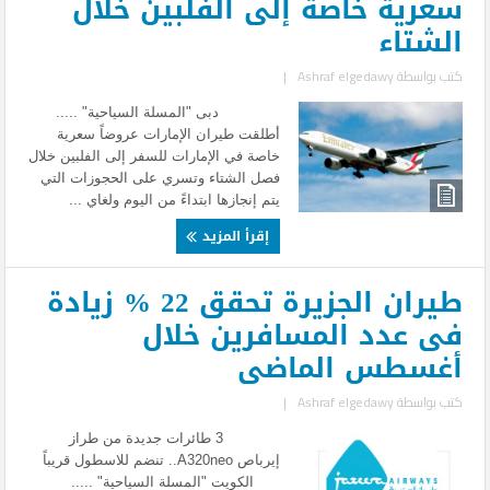
سعرية خاصة إلى الفلبين خلال
الشتاء
كتب بواسطة
Ashraf elgedawy
|
دبى "المسلة السياحية" .....
أطلقت طيران الإمارات عروضاً سعرية
خاصة في الإمارات للسفر إلى الفلبين خلال
فصل الشتاء وتسري على الحجوزات التي
يتم إنجازها ابتداءً من اليوم ولغاي ...
إقرأ المزيد
طيران الجزيرة تحقق 22 % زيادة
فى عدد المسافرين خلال
أغسطس الماضى
كتب بواسطة
Ashraf elgedawy
|
3 طائرات جديدة من طراز
إيرباص A320neo.. تنضم للاسطول قريباً
الكويت "المسلة السياحية" .....