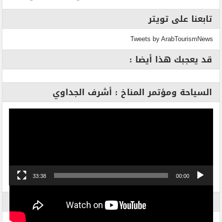
تابعنا على تويتر
Tweets by ArabTourismNews
قد يعجبك هذا أيضا :
السياحة ومؤتمر المناخ : أشرف الجداوي
مشغل
الفيديو
33:38
00:00
الاكثر بحثاً