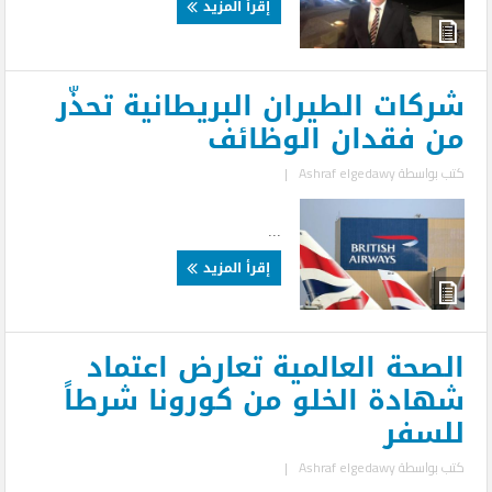
إقرأ المزيد
شركات الطيران البريطانية تحذّر
من فقدان الوظائف
كتب بواسطة
Ashraf elgedawy
|
...
إقرأ المزيد
الصحة العالمية تعارض اعتماد
شهادة الخلو من كورونا شرطاً
للسفر
كتب بواسطة
Ashraf elgedawy
|