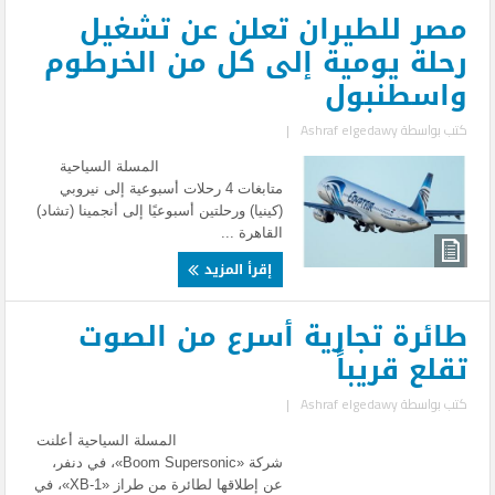
مصر للطيران تعلن عن تشغيل
رحلة يومية إلى كل من الخرطوم
واسطنبول
كتب بواسطة
Ashraf elgedawy
|
المسلة السياحية
متابغات 4 رحلات أسبوعية إلى نيروبي
(كينيا) ورحلتين أسبوعيًا إلى أنجمينا (تشاد)
القاهرة ...
إقرأ المزيد
طائرة تجارية أسرع من الصوت
تقلع قريباً
كتب بواسطة
Ashraf elgedawy
|
المسلة السياحية أعلنت
شركة «Boom Supersonic»، في دنفر،
عن إطلاقها لطائرة من طراز «XB-1»، في