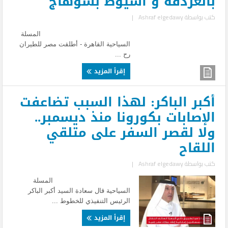
بالغردقة و أسيوط بسوهاج
كتب بواسطة
Ashraf elgedawy
|
المسلة
السياحية القاهرة - أطلقت مصر للطيران
رح ...
إقرأ المزيد
أكبر الباكر: لهذا السبب تضاعفت
الإصابات بكورونا منذ ديسمبر..
ولا لقصر السفر على متلقي
اللقاح
كتب بواسطة
Ashraf elgedawy
|
المسلة
السياحية قال سعادة السيد أكبر الباكر
الرئيس التنفيذي للخطوط ...
إقرأ المزيد