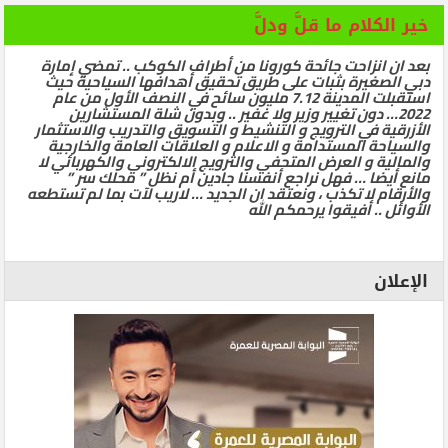
خير الكلام ما قلَّ ودلَّ
بعد ان انزاحت جائحة كورونا من أطراف الكوكب .. تمضي إمارة
دبي الصغيرة بثبات على طريق تحقيق أهدافها السياحية حيث
استقبلت المدينة 7.12 مليون سائح في النصف الأول من عام
2022… دون تغيير وزير ولا غفير .. وبدون شلة المستشارين
الأزرقية في الترويج و التنشيط و التسويق والتدريب والاستثمار
والسياحة المستدامة و الاعلام و العلاقات العامة والخارجية
والمالية و العرض المتحفي والترويج الالكتروني والكهربائي لا
مانع أيضا … فهل نراجع أنفسنا جادين أم نظل ” محلك سر ”
والأرقام لا تكذب ، ونعتقد ان الجديد … لاريب لآت بما لم تستطعه
الأوائل .. أفيقوا يرحمكم الله
الإعلان