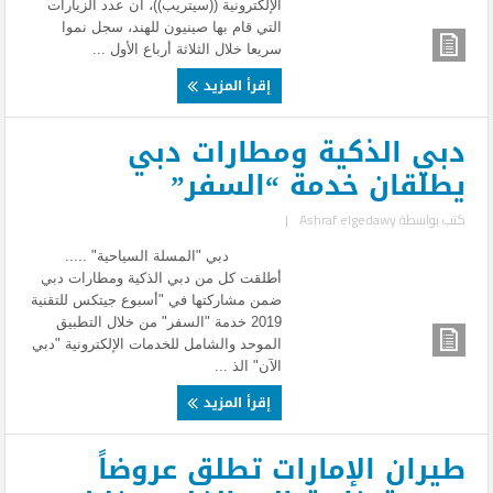
الإلكترونية ((سيتريب))، أن عدد الزيارات
التي قام بها صينيون للهند، سجل نموا
سريعا خلال الثلاثة أرباع الأول ...
إقرأ المزيد
دبي الذكية ومطارات دبي
يطلقان خدمة “السفر”
كتب بواسطة
Ashraf elgedawy
|
دبي "المسلة السياحية" .....
أطلقت كل من دبي الذكية ومطارات دبي
ضمن مشاركتها في "أسبوع جيتكس للتقنية
2019 خدمة "السفر" من خلال التطبيق
الموحد والشامل للخدمات الإلكترونية "دبي
الآن" الذ ...
إقرأ المزيد
طيران الإمارات تطلق عروضاً