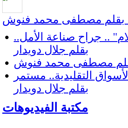
.. بقلم مصطفى محمد فنوش
هل تشفي عودة‮ "رحلات الأحلام‮" .. ‬جراح صناعة الأمل..
بقلم جلال دويدار
. بقلم مصطفى محمد فنوش
سواق التقليدية.. مستمر
بقلم جلال دويدار
مكتبة الفيديوهات