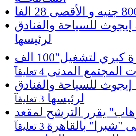
يجوث للسياحة والفنادق
لرئيسها
موبينيل تطلق مبادرة كبري لتشغيل"100 الف
 المجتمع المدنى
4 تعليقآ
يجوث للسياحة والفنادق
لرئيسها
3 تعليقآ
هاب" يقرر الترشح لمقعد
لى "شبرا" بالقاهرة
3 تعليقآ