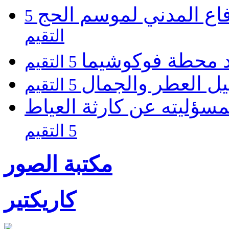
فاع المدني لموسم الحج
5
التقيم
يد محطة فوكوشيما
5 التقيم
يل العطر والجمال
5 التقيم
مسؤليته عن كارثة العياط
5 التقيم
مكتبة الصور
كاريكتير