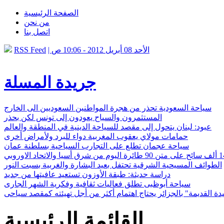
الصفحة الرئيسية
من نحن
اتصل بنا
| الأحد 08 أبريل 2012 - 10:06 ص
RSS Feed
جريدة المسلة
سياحة السعودية تحذر من هجرة المواطنين السعوديين الى الخارج
المستثمرون والسياح يعودون إلى تونس لكن بحذر
عبود: لبنان يتحول إلى مقصد للسياحة الدينية في المنطقة والعالم
حمامات مولاي يعقوب المغربية دواء للبرد ولأمراض أخرى
سياحة عجمان تطلع على التجارب السياحية بسلطنة عمان
الطوائف المسيحية الشرقية تحتفل بعيد البشارة والغربية بسبت النور
دراسة حديثة: طبقة الأوزون تستعيد عافيتها من جديد
سياحة أبوظبى تطلق فعاليات ثقافية وفكرية الشهر الجارى
ة القديمة" بالجزائر يحتاج اهتمام أكثر من أجل تهيئته كمقصد سياحى
القائمة الرئيسية