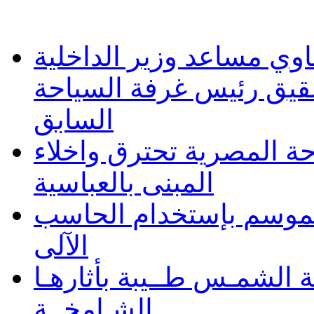
وي مساعد وزير الداخلية
شقيق رئيس غرفة السياحة
السابق
حة المصرية تحترق واخلاء
المبنى بالعباسية
 الموسم بإستخدام الحاسب
الآلى
 الشمـس طــيبة بأثارهـا
الشـامخــة