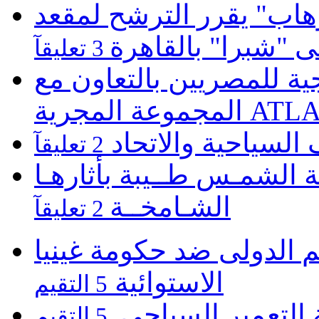
هاب" يقرر الترشح لمقعد
لى "شبرا" بالقاهرة
3 تعليقآ
 للمصريين بالتعاون مع
ATLASZ Wor
 السياحية والاتحاد
2 تعليقآ
 الشمـس طــيبة بأثارهـا
الشـامخــة
2 تعليقآ
م الدولى ضد حكومة غينيا
الاستوائية
5 التقيم
لتعمير السياحى.
5 التقيم