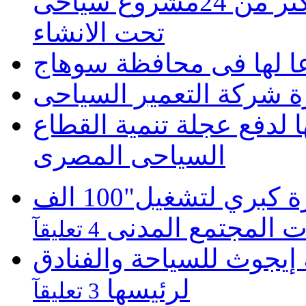
الصعبة للازمة المالية.. ولدينا اكثر من 24مشروع سياحى
تحت الانشاء
عا لها فى محافظة سوهاج
 لدفع عجلة تنمية القطاع
السياحى المصرى
موبينيل تطلق مبادرة كبري لتشغيل"100 الف
 المجتمع المدنى
4 تعليقآ
يجوث للسياحة والفنادق
لرئيسها
3 تعليقآ