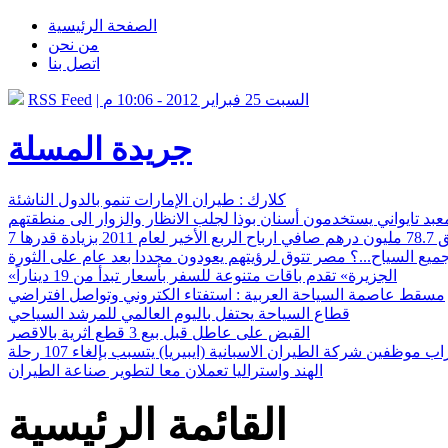
الصفحة الرئيسية
من نحن
اتصل بنا
| السبت 25 فبراير 2012 - 10:06 م
RSS Feed
جريدة المسلة
كلارك : طيران الإمارات تنمو بالدول الناشئة
عبد تايواني يستخدمون أسنان بوذا لجلب الانظار والزوار الى منطقتهم
ميع السياح...؟ مصر تتوق لرؤيتهم يعودون مجددا بعد عام على الثورة
«الجزيرة» تقدم باقات متنوعة للسفر بأسعار تبدأ من 19 ديناراً
مسقط عاصمة السياحة العربية : استفتاء الكتروني وتواصل افتراضي
قطاع السياحة يحتفل باليوم العالمي للمرشد السياحي
القبض على عاطل قبل بيع 3 قطع اثرية بالاقصر
ب موظفين شركة الطيران الاسبانية (ايبيريا) يتسبب بإلغاء 107 رحلة
الهند واستراليا تعملان معا لتطوير صناعة الطيران
القائمة الرئيسية