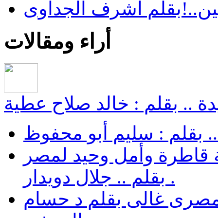
ن..!بقلم اشرف الجداوى
أراء ومقالات
ة .. بقلم : خالد صلاح عطية
.. بقلم : سليم أبو محفوظ
 قاطرة وأمل وحيد لمصر
. بقلم .. جلال دويدار
مصرى غالى بقلم د حسام