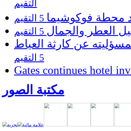
التقيم
يد محطة فوكوشيما
5 التقيم
يل العطر والجمال
5 التقيم
مسؤليته عن كارثة العياط
5 التقيم
Gates continues hotel in
مكتبة الصور