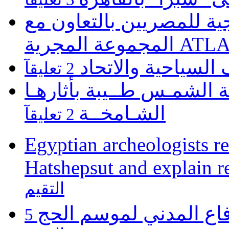
 للمصريين بالتعاون مع
ATLASZ Wor
 السياحية والاتحاد
2 تعليقآ
 الشمـس طــيبة بأثارهـا
الشـامخــة
2 تعليقآ
Egyptian archeologists re
Hatshepsut and explain r
التقيم
فاع المدني لموسم الحج
5