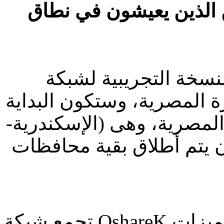
 الذين يعيشون في نطاق
جريبية لشبكة OshareK يوم 25 يناير
ورة المصرية، وستكون البداية
مصرية، وهى (الإسكندرية-
أن يتم أطلاق بقية محافظات
تجمع شبكة OshareK مجموعة من ابرز الخدمات والمميزات