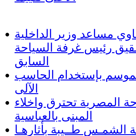
وي مساعد وزير الداخلية
شقيق رئيس غرفة السياحة
السابق
 الموسم بإستخدام الحاسب
الآلى
حة المصرية تحترق واخلاء
المبنى بالعباسية
 الشمـس طــيبة بأثارهـا