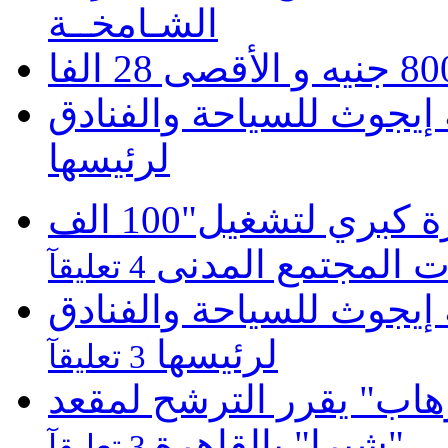
الشـامخــة
يجوث للسياحة والفنادق
لرئيسها
موبينيل تطلق مبادرة كبري لتشغيل"100 الف
 المجتمع المدنى
4 تعليقآ
يجوث للسياحة والفنادق
لرئيسها
3 تعليقآ
هاب" يقرر الترشح لمقعد
لى "شبرا" بالقاهرة
3 تعليقآ