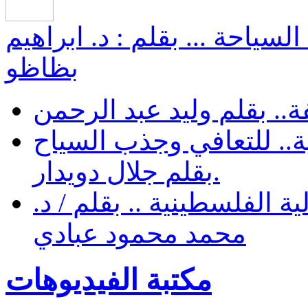
سياحة ... بقلم : د. ابراهيم
بظاظو
ة.. بقلم وليد عبد الرحمن
ية.. للتعافي وجذب السياح
.بقلم جلال دويدار
ية الفلسطينية .. بقلم / د.
محمد محمود عبادي
مكتبة الفيديوهات