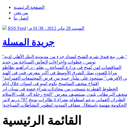
الصفحة الرئيسية
من نحن
اتصل بنا
| السبت 28 يناير 2012 - 01:38 م
RSS Feed
جريدة المسلة
" يقرر بيع فندق شرم الشيخ لسداد جزء من مديونية البنك الأهلي لديه
تونس : خطوات وإجراءات لإنعاش السياحة من جديد
المناقصات لمن تُمنح في وزارة السياحة ... بقلم : د. ابراهيم بظاظو
مرايا للفنون يمثل الشرق الأوسط في أكبر معرض فني في الهند
بي الأفريقي" يستحوذ علي مليار جنيه من قرض المجتمعات العمرانية
افتتاح متحف التماسيح بكوم امبو فى اسوان خلال ايام
الخطوط القطرية تنسحب من محادثات شراء حصة فى سبان اير
الطيران العماني يدعم اسطوله بشراء 6 طائرات بوينج 787 دريم لاينر
ال ضفاف السدود لتطوير النشاطات السياحية'
القائمة الرئيسية