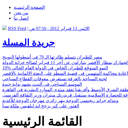
الصفحة الرئيسية
من نحن
اتصل بنا
| الاثنين 13 فبراير 2012 - 07:56 ص
RSS Feed
جريدة المسلة
مصر للطيران تتسلم طائرتها الـ 79 فى أسطولها البوينج
 بمطار الأقصر يتنازلون عن أجر 11 فبراير لصالح خزانة الدولة
10% النمو المتوقع للطيران الخاص في الدولة العام الحالي
اعادة محاكمة المتهمين فى قضية السطو على البعثة الالمانية بالاقصر
لجنة السياحة بالغرفة تستعرض معوقات القطاع السياحي
الموسم السياحى فى التبت يشهد بداية جيدة
نطقة الشرق الأوسط وأفريقيا تعقد منتدى الموارد البشرية في القاهرة
 للحضارة الإسلامية يستقبل فريدريك ميتران وزير الثقافة الفرنسى
ويندام جراند ريجنسي الدوحة يبهر زائري مهرجان الدوحة للأغذية
العثور على كنز يرجح انه لبلقيس ملكة سبأ
القائمة الرئيسية