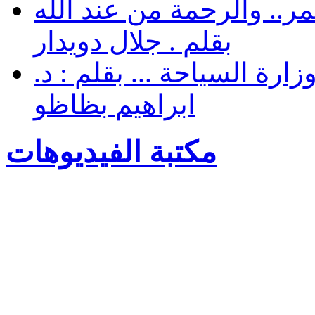
.. والرحمة من عند الله
بقلم . جلال دويدار
رة السياحة ... بقلم : د.
ابراهيم بظاظو
مكتبة الفيديوهات