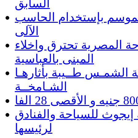
السابق
 الموسم بإستخدام الحاسب
الآلى
حة المصرية تحترق واخلاء
المبنى بالعباسية
 الشمـس طــيبة بأثارهـا
الشـامخــة
يجوث للسياحة والفنادق
لرئيسها