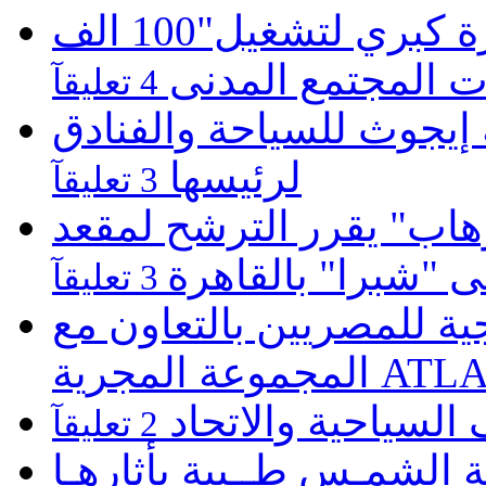
موبينيل تطلق مبادرة كبري لتشغيل"100 الف
 المجتمع المدنى
4 تعليقآ
يجوث للسياحة والفنادق
لرئيسها
3 تعليقآ
هاب" يقرر الترشح لمقعد
لى "شبرا" بالقاهرة
3 تعليقآ
 للمصريين بالتعاون مع
ATLASZ Wor
 السياحية والاتحاد
2 تعليقآ
 الشمـس طــيبة بأثارهـا