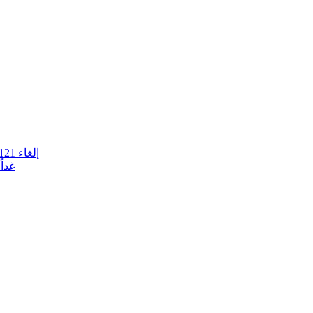
إلغاء 121 رحلة جوية لشركة الطيران الاسبانية "إيبيريا" بسبب اضراب العاملين
غدا