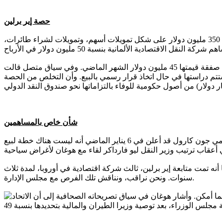
حصة إير برلين
وأضاف هوغان أن الجزء الأهم من محرك النمو هذا العام سيكون زيادة حصة الشركة في إير برلين بنسبة 25%، التي استحوذت عليها بقيمة 350 مليون دولار على شكل تمويلات أسهم، وتمويلات لشراء طائرات،
ويذكر أن الناقلة الإماراتية، التي سجلت أول أرباح سنوية متكاملة لها هذا العام، تمتلك حصة مقدارها 40% في إير سيشيل ليمتد، في أعقاب صفقة قيمتها 45 مليون دولار الشهر الماضي. وفي سياق متصل قالت
ة 25% في أير لينغوس، مضيفة أن جميع المقاربات ستتم دراستها في حال اتخاذ قرار رسمي بالبيع. وأن التخلص من الحصة
شأن خاص بالمساهمين
ومن ناحيته قال ديكلان كيرني المتحدث باسم إير لينغوس إن مصير حصة الحكومة سيكون شأنا خاصا بالمساهمين. وكان المتحدث الحكومي جون كارول قد أعلن في 6 يناير الماضي أنه ليست هناك خطة لبيع
ه تمت متابعة إير برلين، ثالث شركة اقتصادية في أوروبا، لمدة ثلاث
سنوات. ونحن نراقب، ونناقش تلك الفرص مع مجلس الإدارة.
لما أمكن. وأشار هوغان في سياق تصريحاته الصحافية إلى أن الاتحاد