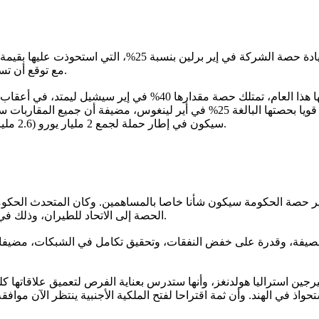
مع توقع أن تساهم شركة النقل الاقتصادية الألمانية بنسبة 50 مليون دولار في الأرباح.
الحكومة الأيرلندية في أعقاب تصريحات هوغان، إن ثمة اهتماما قويا بحصتها البالغ
سيكون في إطار حملة لجمع 2 مليار يورو (2.6 مليار دولار) من أصول حكومية للوفاء بالتزاماتها نحو صندوق النقد الدولي.
الحصة إلى الاتحاد للطيران، وذلك في أعقاب ترتيب وزير النقل ليو فارداكر لقاء مع هوغان لأغراض سياحية.
ة حصيفة، وقدرة على خفض النفقات، وتحقيق تكامل في الشبكات، مضيفا أن
فيرجين استراليا هولدنغز، وأنها ستدرس بعناية الفرص لتعميق علاقاتها ك