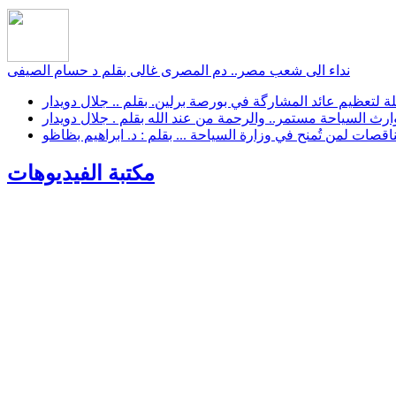
نداء الى شعب مصر.. دم المصرى غالى بقلم د حسام الصيفى
لة لتعظيم عائد المشارگة في بورصة برلين. بقلم .. جلال دويدار
رث السياحة مستمر.. والرحمة من عند الله بقلم . جلال دويدار
اقصات لمن تُمنح في وزارة السياحة ... بقلم : د. ابراهيم بظاظو
مكتبة الفيديوهات