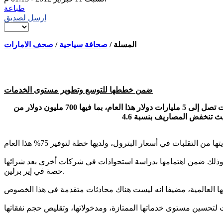
طباعة
ارسل لصديق
المسلة /
صحافة سياحية
/
صحف الامارات
ضمن خططها للتوسع وتطوير مستوى الخدمات
دبى "المسلة"... صرح جيمس هوغان، الرئيس التنفيذي لشركة الاتحاد للطيران، لوكالة بلومبيرغ الإخبارية، بأن الشركة تستهدف تحقيق عائدات تصل إلى 5 مليارات دولار هذا العام، بما فيها 700 مليون دولار من
، وذلك ضمن اهتمامها بدراسة استحواذات في شركات أخرى بعد شرائها
حصة في إير برلين.