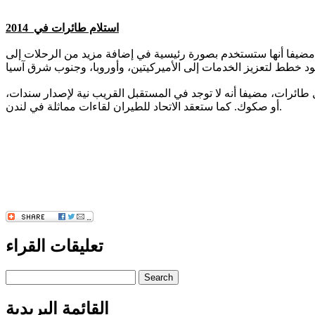
استلام طائرات في 2014
 هوغان أن الاتحاد للطيران، التي طلبت 100 طائرة في معرض فارنبورو الجوي، ستتسلم عددا كبيرا من الطائرات اعتبارا من 2014، مضيفا أنها ستستخدم بصورة رئيسية في إضافة مزيد من الرحلات إلى
ائرات، مضيفا أنه لا توجد في المستقبل القريب نية لإصدار سندات،
أو صكوك. كما ستعقد الاتحاد للطيران لقاءات مماثلة في لندن.
تعليقات القراء
Search
القائمة البريدية