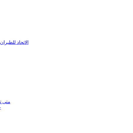
«الاتحاد للطيرا
متى ت
خ