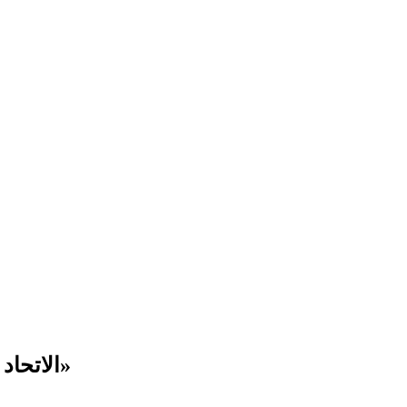
«الاتحاد للطيران» تبحث شراء حصة في «إير لينغوس»