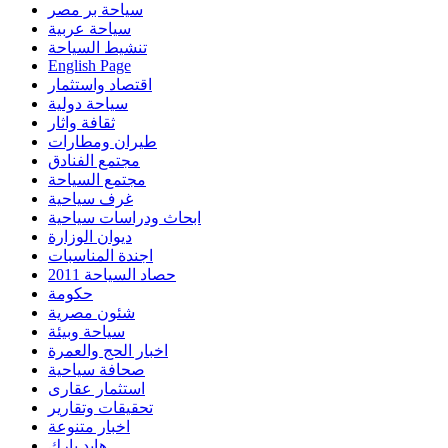
سياحة بر مصر
سياحة عربية
تنشيط السياحة
English Page
اقتصاد واستثمار
سياحة دولية
ثقافة واثار
طيران ومطارات
مجتمع الفنادق
مجتمع السياحة
غرف سياحية
ابحاث ودراسات سياحية
ديوان الوزارة
اجندة المناسبات
حصاد السياحة 2011
حكومة
شئون مصرية
سياحة وبيئة
اخبار الحج والعمرة
صحافة سياحية
استثمار عقارى
تحقيقات وتقارير
اخبار متنوعة
هايد بارك