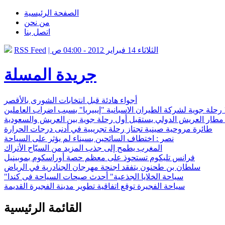
الصفحة الرئيسية
من نحن
اتصل بنا
| الثلاثاء 14 فبراير 2012 - 04:00 ص
RSS Feed
جريدة المسلة
أجواء هادئة قبل انتخابات الشورى بالأقصر
ً مطار العريش الدولي يستقبل أول رحلة جوية بين العريش والسعودية
طائرة مروحية صينية تجتاز رحلة تجريبية في أدنى درجات الحرارة
نصر : اختطاف السائحين بسيناء لم يؤثر على السياحة
المغرب يطمح إلى جذب المزيد من السيّاح الأتراك
فرانس تليكوم تستحوذ على معظم حصة أوراسكوم بموبينيل
سلطان بن طحنون يتفقد اجنحة مهرجان الجنادرية في الرياض
"سياحة الخلايا الجذعية" أحدث صيحات السياحة فى كندا
سياحة الفجيرة توقع اتفاقية تطوير مدينة الفجيرة القديمة
القائمة الرئيسية