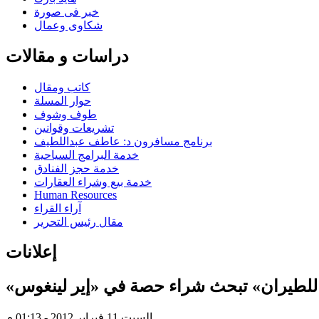
خبر فى صورة
شكاوى وعمال
دراسات و مقالات
كاتب ومقال
حوار المسلة
طوف وشوف
تشريعات وقوانين
برنامج مسافرون د: عاطف عبداللطيف
خدمة البرامج السياحية
خدمة حجز الفنادق
خدمة بيع وشراء العقارات
Human Resources
آراء القراء
مقال رئيس التحرير
إعلانات
السبت 11 فبراير 2012 - 01:13 م