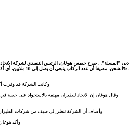
الشحن. مضيفا أن عدد الركاب ينبغي أن يصل إلى 10 ملايين، أي أكثر بحوالي 1.8 مليون عن العام الماضي، بما يتماشى مع زيادة الأرباح، حيث تنخفض المصاريف بنسبة 4.6%.
وكانت الشركة قد وفرت أكثر من 80% من مصاريف الوقود في العام الماضي، مما ساهم في حمايتها من التقلبات في أسعار البترول، ولديها خطة لتوفير 75% هذا العام.
وقال هوغان إن الاتحاد للطيران مهتمة بالاستحواذ على حصة في
وأضاف أن الشركة تنظر إلى طيف من شركات الطيران، وأنها ستدرس جديا فرصة عالمية أو اثنتين لمساعدتها في تعزيز شبكتها العالمية، مضيفا انه ليست هناك محادثات متقدمة في هذا الخصوص.
وأكد هوغان أن الشركة لا تدخل في اتفاقيات لإنقاذ أي أحد، لكنها تدخل في اتفاقيات لتحسين مستوى خدماتها الممتازة، ومدخولاتها، وتقليص حجم نفقاتها.