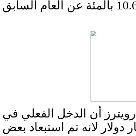
رويترز أن الدخل الفعلي في
اوح بين 27 و28 مليار دولار لانه تم استبعاد بعض