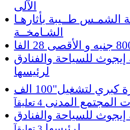
الآلى
 الشمـس طــيبة بأثارهـا
الشـامخــة
يجوث للسياحة والفنادق
لرئيسها
موبينيل تطلق مبادرة كبري لتشغيل"100 الف
 المجتمع المدنى
4 تعليقآ
يجوث للسياحة والفنادق
لرئيسها
3 تعليقآ