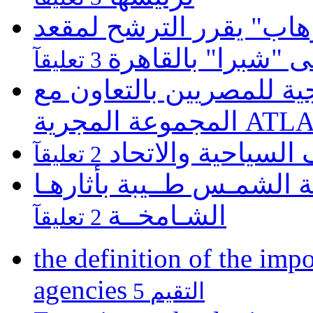
هاب" يقرر الترشح لمقعد
لى "شبرا" بالقاهرة
3 تعليقآ
 للمصريين بالتعاون مع
ATLASZ Wor
 السياحية والاتحاد
2 تعليقآ
 الشمـس طــيبة بأثارهـا
الشـامخــة
2 تعليقآ
the definition of the impo
agencies
5 التقيم