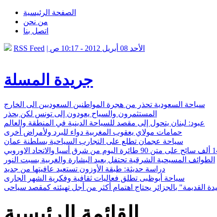
الصفحة الرئيسية
من نحن
اتصل بنا
| الأحد 08 أبريل 2012 - 10:17 ص
RSS Feed
جريدة المسلة
سياحة السعودية تحذر من هجرة المواطنين السعوديين الى الخارج
المستثمرون والسياح يعودون إلى تونس لكن بحذر
عبود: لبنان يتحول إلى مقصد للسياحة الدينية في المنطقة والعالم
حمامات مولاي يعقوب المغربية دواء للبرد ولأمراض أخرى
سياحة عجمان تطلع على التجارب السياحية بسلطنة عمان
الطوائف المسيحية الشرقية تحتفل بعيد البشارة والغربية بسبت النور
دراسة حديثة: طبقة الأوزون تستعيد عافيتها من جديد
سياحة أبوظبى تطلق فعاليات ثقافية وفكرية الشهر الجارى
ة القديمة" بالجزائر يحتاج اهتمام أكثر من أجل تهيئته كمقصد سياحى
القائمة الرئيسية