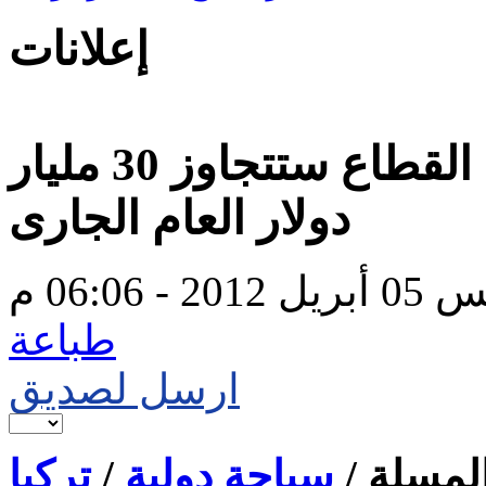
إعلانات
وزير السياحة التركى : عائدات القطاع ستتجاوز 30 مليار
دولار العام الجارى
2 - 06:06 م
طباعة
ارسل لصديق
لمسلة /
سياحة دولية
/
تركيا