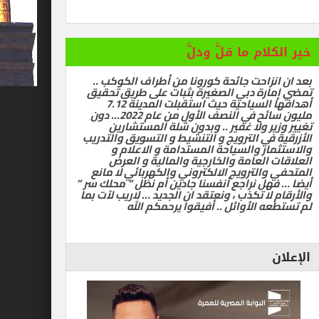
ام ما قلَّ ودلَّ
زاحت جائحة كورونا من أطراف الكوكب ..
رة دبي الصغيرة بثبات على طريق تحقيق
أهدافها السياحية حيث استقبلت المدينة 7.12
مليون سائح في النصف الأول من عام 2022… دون
ر ولا غفير .. وبدون شلة المستشارين
في الترويج و التنشيط و التسويق والتدريب
ر والسياحة المستدامة و الاعلام و
العامة والخارجية والمالية و العرض
الترويج الالكتروني والكهربائي لا مانع
ل نراجع أنفسنا جادين أم نظل ” محلك سر ”
ا تكذب ، ونعتقد ان الجديد … لاريب لآت بما
 الأوائل .. أفيقوا يرحمكم الله