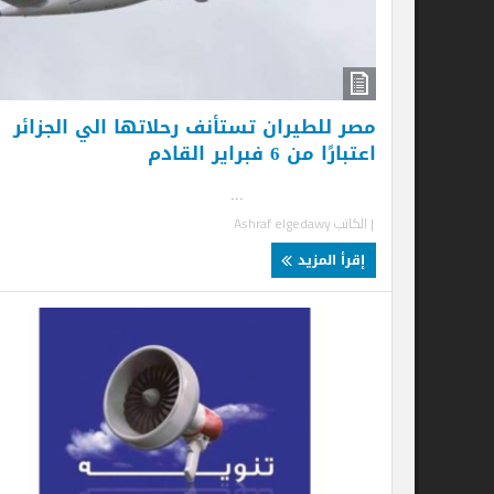
إ
مصر للطيران تستأنف رحلاتها الي الجزائر
اعتبارًا من 6 فبراير القادم
...
| الكاتب
Ashraf elgedawy
إقرأ المزيد