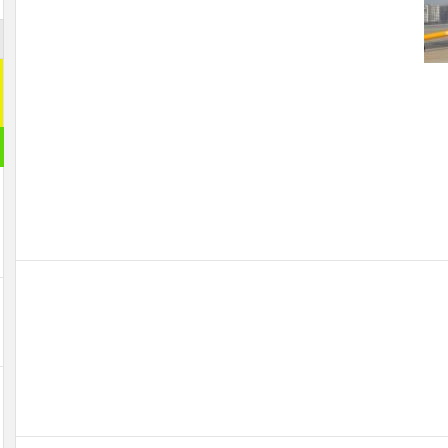
اشترك م
اشترك معنا
[mc4wp_form id="292065"]
مقال ر