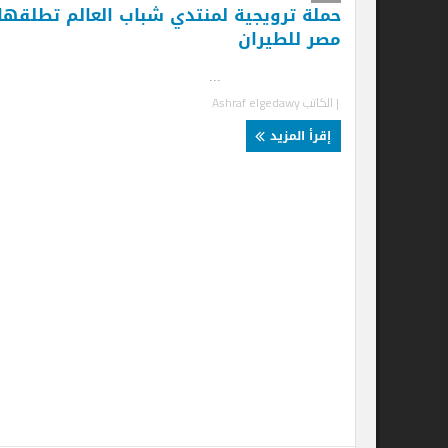
حملة ترويجية لمنتدي شباب العالم تطلقها
مصر للطيران
...
| الكاتب
Ashraf elgedawy
إقرأ المزيد
رح
جد
.
| ا
إ