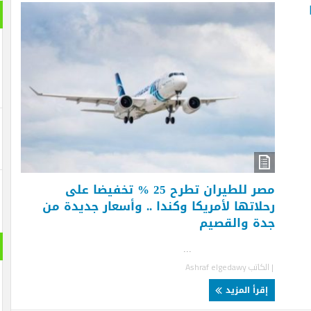
بانورام
مصر للطيران تطرح 25 % تخفيضا على
لاتها لأمريكا وكندا .. وأسعار جديدة من
ة والقصيم
حول الع
..
لكاتب
Ashraf elgedawy
قرأ المزيد