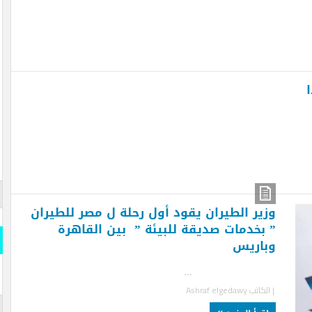
قارن وو
ير الطيران يقود أول رحلة ل مصر للطيران
المسلة
بخدمات صديقة للبيئة ” بين القاهرة
قارن و
اريس
s- Official
..
iddle East
لكاتب
Ashraf elgedawy
المسلة 