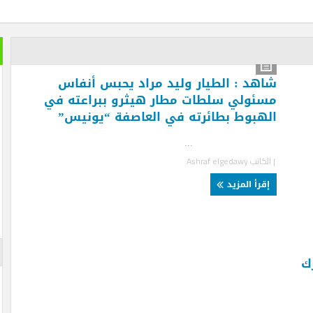
خير الكل
بعد ان ان
هد : الطيار وليد مراد يحبس أنفاس
تمضي إما
ئولي سلطات مطار هيثرو ببراعته في
هبوط بطائرته في العاصفة “يونيس”
تغيير وزي
الأزرقية 
والاستثما
..
العلاقات 
لكاتب
Ashraf elgedawy
المتحفي و
أيضا … فه
قرأ المزيد
والأرقام ل
لم تستطعه
الإعلان