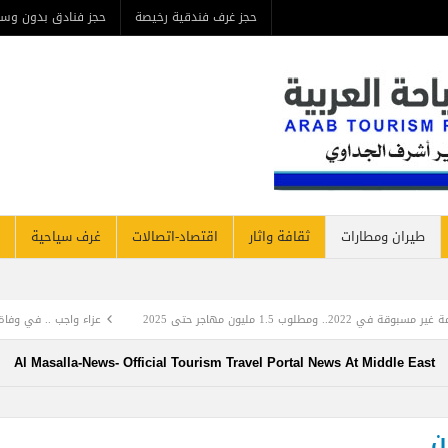
حجز غرف فندقية رخيصة
حجز فنادق بدون وسيط
من ن
مطارات
ثقافة واثار
اقتصاد-اتصالات
غرف سياحية
فنادق نيوز
عزاء واجب .. في وفاة المرحومة بأذنه تعالي والدة ا
Al Masalla-News- Official Tourism Travel Portal News At Mi