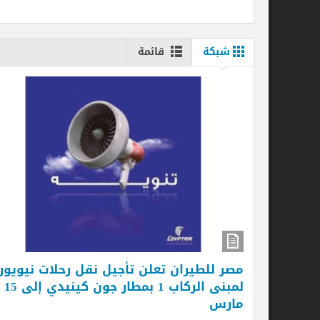
شبكة
قائمة
شا
مس
ال
.
| ا
إ
مصر للطيران تعلن تأجيل نقل رحلات نيويورك
لمبنى الركاب 1 بمطار جون كينيدي إلى 15
مارس