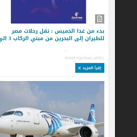
بدء من غدا الخميس : نقل رحلات مصر
للطيران إلى البحرين من مبني الركاب 3 الي 2
...
| الكاتب
Ashraf elgedawy
إقرأ المزيد
ال
رح
.
| ا
إ