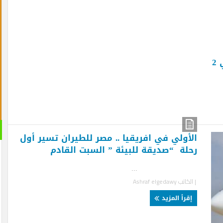
القران 
أولي في افريقيا .. مصر للطيران تسير أول
الصوتية
لة “صديقة للبيئة ” السبت القادم
..
لكاتب
Ashraf elgedawy
قرأ المزيد