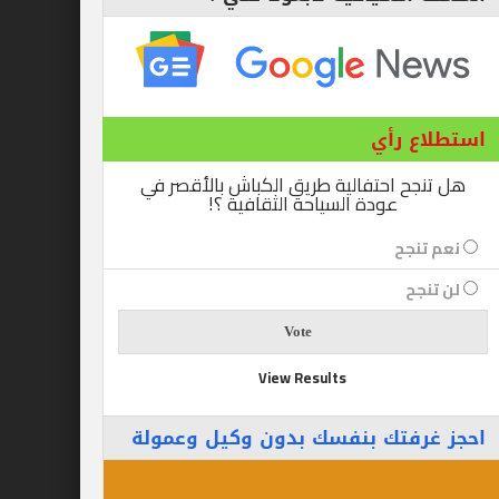
ع رأي
ح احتفالية طريق الكباش بالأقصر في
عودة السياحة الثقافية ؟!
نجح
جح
View Results
رفتك بنفسك بدون وكيل وعمولة