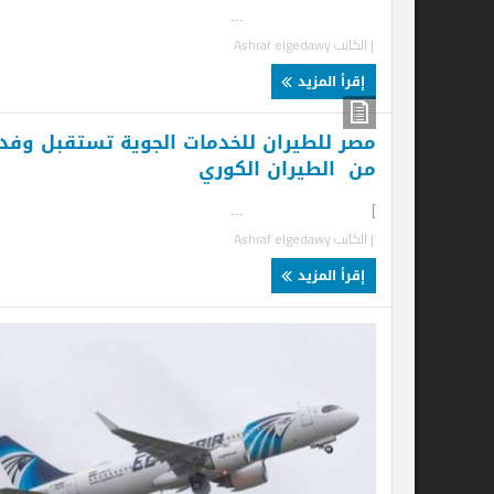
...
| الكاتب
Ashraf elgedawy
إقرأ المزيد
مصر للطيران للخدمات الجوية تستقبل وفدا
من الطيران الكوري
] ...
| الكاتب
Ashraf elgedawy
إقرأ المزيد
وز
” 
وب
.
| ا