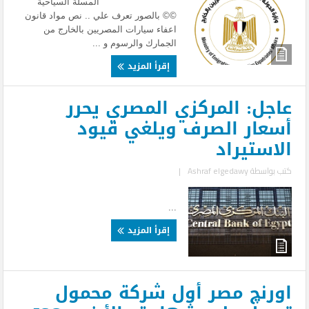
المسلة السياحية
©© بالصور تعرف علي .. نص مواد قانون
اعفاء سيارات المصريين بالخارج من
الجمارك والرسوم و ...
إقرأ المزيد
عاجل: المركزي المصري يحرر
أسعار الصرف ويلغي قيود
الاستيراد
كتب بواسطة
Ashraf elgedawy
|
...
إقرأ المزيد
اورنچ مصر أول شركة محمول