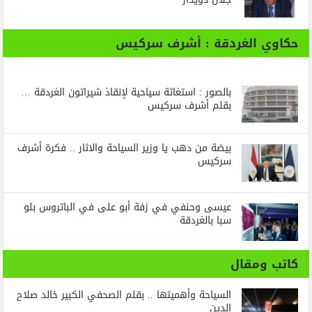
حكاوي الغردقة : أشرف سركيس
بالصور : استغاثة سياحية لإنقاذ شيراتون الغردقة …
بقلم أشرف سركيس
بيضة من دهب يا وزير السياحة والاثار .. فكرة أشرف
سركيس
عيسى وحنفي في زفة أبو على في الباتروس بلو
سبا بالغردقة
كاتب ومقال
السياحة وأهميتها .. بقلم الصحفي الكبير خالد صلاح
الدين