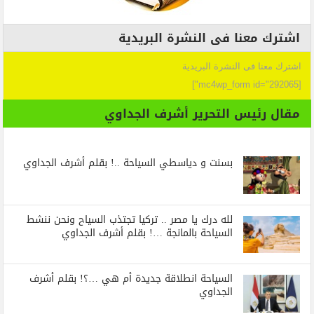
اشترك معنا فى النشرة البريدية
اشترك معنا فى النشرة البريدية
[mc4wp_form id="292065"]
مقال رئيس التحرير أشرف الجداوي
بسنت و دياسطي السياحة ..! بقلم أشرف الجداوي
لله درك يا مصر .. تركيا تجتذب السياح ونحن ننشط
السياحة بالمانجة …! بقلم أشرف الجداوي
السياحة انطلاقة جديدة أم هي …؟! بقلم أشرف
الجداوي