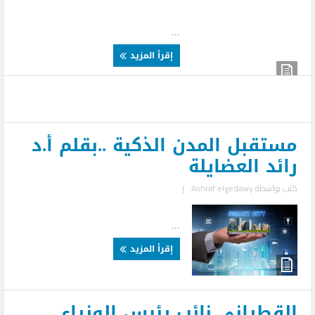
...
إقرأ المزيد
مستقبل المدن الذكية ..بقلم أ.د
رائد العضايلة
كتب بواسطة
Ashraf elgedawy
|
...
إقرأ المزيد
القطراني نائب رئيس الوزراء