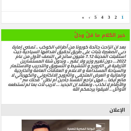
»
›
5
4
3
2
1
خير الكلام ما قلَّ ودلَّ
بعد ان انزاحت جائحة كورونا من أطراف الكوكب .. تمضي إمارة
دبي الصغيرة بثبات على طريق تحقيق أهدافها السياحية حيث
استقبلت المدينة 7.12 مليون سائح في النصف الأول من عام
2022… دون تغيير وزير ولا غفير .. وبدون شلة المستشارين
الأزرقية في الترويج و التنشيط و التسويق والتدريب والاستثمار
والسياحة المستدامة و الاعلام و العلاقات العامة والخارجية
والمالية و العرض المتحفي والترويج الالكتروني والكهربائي لا
مانع أيضا … فهل نراجع أنفسنا جادين أم نظل ” محلك سر ”
والأرقام لا تكذب ، ونعتقد ان الجديد … لاريب لآت بما لم تستطعه
الأوائل .. أفيقوا يرحمكم الله
الإعلان