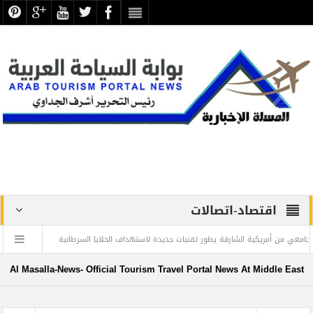
اقتصاد-اتصالات
 الشارقة يطور تقنيات جديدة لاستهداف الخلايا السرطانية
عيسى يبحث سبل تعزيز التعا
في صفحات الذاكرة الوطنية .. بقلم د. عبد الرحيم ريحان
Al Masalla-News- Official Tourism Travel Portal News At Middle East