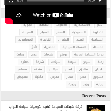
33:38
00:00
الاكثر بحثاً
الاثار
الاسكندرية
الامارات
الثقافة
الجوية
الخطوط
السعودية
السفر
السياح
السياحة
السياحية
الصين
الطيران
القاهرة
المسافرين
المسلة
المسلة السياحية
المصرية
الْحَجُّ
بوابة السياحة العربية
بوينج
خدمات
دبى
رحلات
رحلة
سياح
سياحة
شركات
شركة
طائرة
طيران
فنادق
قطاع
مؤتمر
متحف
مسافر
مشروع
مصر
مطار
معرض
مكتبة
مهرجان
وزارة
وزير
وزيرة
Recent Posts
غرفة شركات السياحة تشيد بتوصيات سياحة النواب