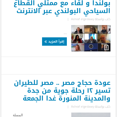
بولندا و لقاء مع ممثلي القطاع
السياحي البولندي عبر الانترنت
كتب بواسطة
Ashraf elgedawy
|
...
إقرأ المزيد
عودة حجاج مصر .. مصر للطيران
تسير ١٢ رحلة جوية من جدة
والمدينة المنورة غدا الجمعة
كتب بواسطة
Ashraf elgedawy
|
المسلة