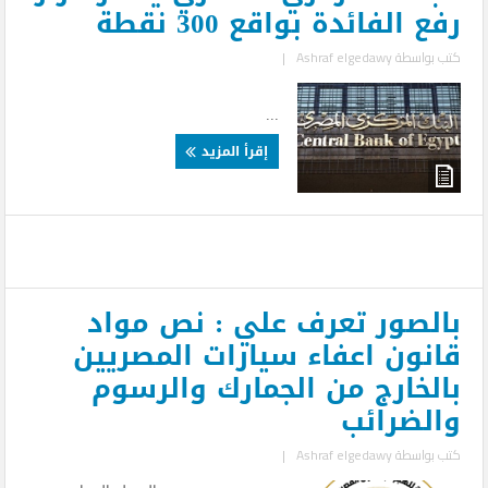
رفع الفائدة بواقع 300 نقطة
كتب بواسطة
Ashraf elgedawy
|
...
إقرأ المزيد
بالصور تعرف علي : نص مواد
قانون اعفاء سيارات المصريين
بالخارج من الجمارك والرسوم
والضرائب
كتب بواسطة
Ashraf elgedawy
|