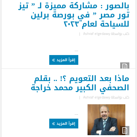
بالصور : مشاركة مميزة لـ ” تيز
تور مصر ” في بورصة برلين
للسياحة لعام ٢٠٢٣
كتب بواسطة
Ashraf elgedawy
|
...
إقرأ المزيد
ماذا بعد التعويم ؟! .. بقلم
الصحفي الكبير محمد خراجة
كتب بواسطة
Ashraf elgedawy
|
...
إقرأ المزيد