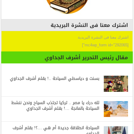
اشترك معنا فى النشرة البريدية
اشترك معنا فى النشرة البريدية
[mc4wp_form id="292065"]
مقال رئيس التحرير أشرف الجداوي
بسنت و دياسطي السياحة ..! بقلم أشرف الجداوي
لله درك يا مصر .. تركيا تجتذب السياح ونحن ننشط
السياحة بالمانجة …! بقلم أشرف الجداوي
السياحة انطلاقة جديدة أم هي …؟! بقلم أشرف
الجداوي