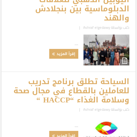
الدبلوماسية بين بنجلادش
والهند
كتب بواسطة
Ashraf elgedawy
|
...
إقرأ المزيد
السياحة تطلق برنامج تدريب
للعاملين بالقطاع في مجال صحة
وسلامة الغذاء “HACCP “
كتب بواسطة
Ashraf elgedawy
|
...
إقرأ المزيد