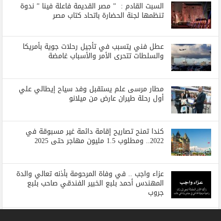
السبت القادم : ” مصر القديمة فاعلة فينا ” ندوة
تنظمها لجنة الحضارة باتحاد كتاب مصر
عطل فني يتسبب في تأجيل رحلات جوية بأمريكا
والسلطات تتحرى الأمر والأسباب غامضة
مطار مرسى علم يستقبل وفد سياح إيطالي علي
أول رحلة طيران عارض من ميلانو
كندا تمنح تصاريح إقامة دائمة غير مسبوقة في
2022.. ومطلوب 1.5 مليون مهاجر حتى 2025
عزاء واجب .. في وفاة المرحومة بأذنه تعالي والدة
المهندس أحمد بلبع الخبير الفندقي صاحب بلبع
جروب
مغامر مصري يحطم الرقم القياسي في موسوعة