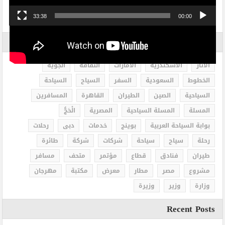
33:38
00:00
الاكثر بحثاً
الاثار
الاسكندرية
الامارات
الثقافة
الجوية
الخطوط
السعودية
السفر
السياح
السياحة
السياحية
الصين
الطيران
القاهرة
المسافرين
المسلة
المسلة السياحية
المصرية
الْحَجُّ
بوابة السياحة العربية
بوينج
خدمات
دبى
رحلات
رحلة
سياح
سياحة
شركات
شركة
طائرة
طيران
فنادق
قطاع
مؤتمر
متحف
مسافر
مشروع
مصر
مطار
معرض
مكتبة
مهرجان
وزارة
وزير
وزيرة
Recent Posts