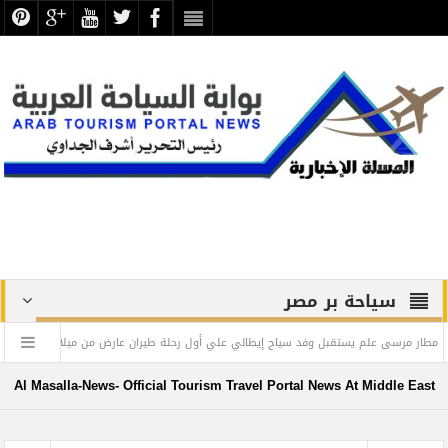
سياحة بر مصر
يستقبل وفد سياح إيطالي علي أول رحلة طيران عارض من ميلانو
كندا تمنح تصاريح إقامة دائمة غير 
م الحوار في المنطقة العربية
Al Masalla-News- Official Tourism Travel Portal News At Middle East