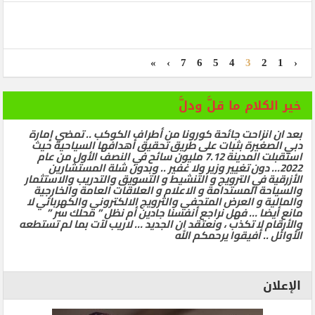
»
›
7
6
5
4
3
2
1
‹
خير الكلام ما قلَّ ودلَّ
بعد ان انزاحت جائحة كورونا من أطراف الكوكب .. تمضي إمارة
دبي الصغيرة بثبات على طريق تحقيق أهدافها السياحية حيث
استقبلت المدينة 7.12 مليون سائح في النصف الأول من عام
2022… دون تغيير وزير ولا غفير .. وبدون شلة المستشارين
الأزرقية في الترويج و التنشيط و التسويق والتدريب والاستثمار
والسياحة المستدامة و الاعلام و العلاقات العامة والخارجية
والمالية و العرض المتحفي والترويج الالكتروني والكهربائي لا
مانع أيضا … فهل نراجع أنفسنا جادين أم نظل ” محلك سر ”
والأرقام لا تكذب ، ونعتقد ان الجديد … لاريب لآت بما لم تستطعه
الأوائل .. أفيقوا يرحمكم الله
الإعلان