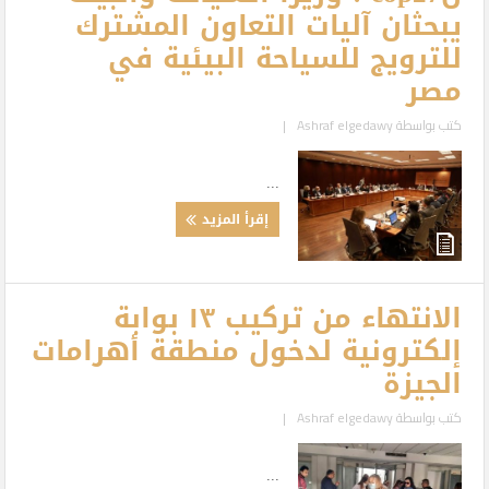
يبحثان آليات التعاون المشترك
للترويج للسياحة البيئية في
مصر
كتب بواسطة
Ashraf elgedawy
|
...
إقرأ المزيد
الانتهاء من تركيب ١٣ بوابة
إلكترونية لدخول منطقة أهرامات
الجيزة
كتب بواسطة
Ashraf elgedawy
|
...