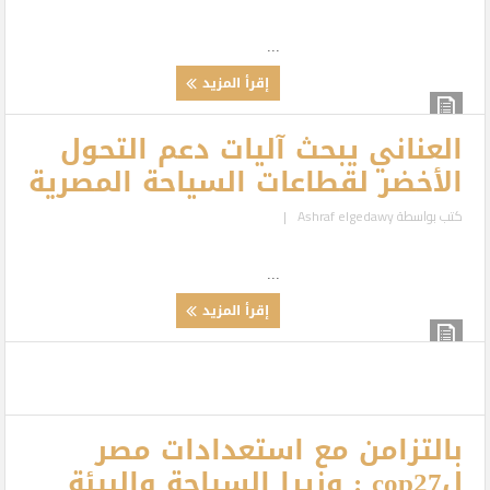
...
إقرأ المزيد
العناني يبحث آليات دعم التحول
الأخضر لقطاعات السياحة المصرية
كتب بواسطة
Ashraf elgedawy
|
...
إقرأ المزيد
بالتزامن مع استعدادات مصر
لcop27 : وزيرا السياحة والبيئة