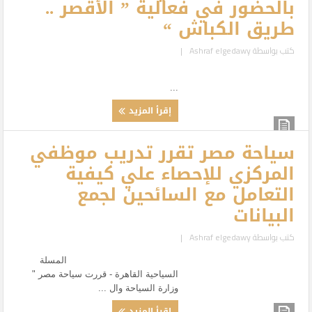
بالحضور في فعالية ” الأقصر ..
طريق الكباش “
كتب بواسطة
Ashraf elgedawy
|
...
إقرأ المزيد
سياحة مصر تقرر تدريب موظفي
المركزي للإحصاء علي كيفية
التعامل مع السائحين لجمع
البيانات
كتب بواسطة
Ashraf elgedawy
|
المسلة
السياحية القاهرة - قررت سياحة مصر "
وزارة السياحة وال ...
إقرأ المزيد