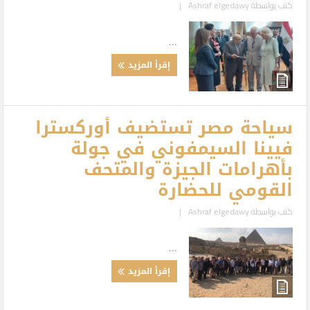
كتب بواسطة
Ashraf elgedawy
|
...
إقرأ المزيد
سياحة مصر تستضيف أوركسترا
فيينا السيمفوني في جولة
بأهرامات الجيزة والمتحف
القومي للحضارة
كتب بواسطة
Ashraf elgedawy
|
...
إقرأ المزيد