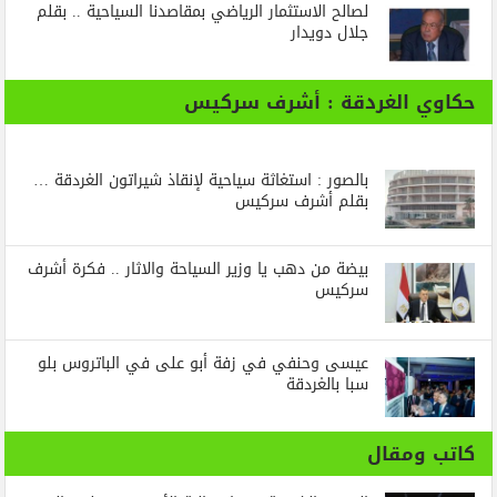
لصالح الاستثمار الرياضي بمقاصدنا السياحية .. بقلم
جلال دويدار
حكاوي الغردقة : أشرف سركيس
بالصور : استغاثة سياحية لإنقاذ شيراتون الغردقة …
بقلم أشرف سركيس
بيضة من دهب يا وزير السياحة والاثار .. فكرة أشرف
سركيس
عيسى وحنفي في زفة أبو على في الباتروس بلو
سبا بالغردقة
كاتب ومقال