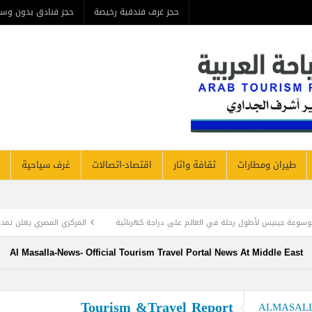
حجز غرف فندقية رخيصة
حجز فنادق بدون وسيط
من ن
مطارات
ثقافة واثار
اقتصاد-اتصالات
غرف سياحية
فنادق نيوز
العالم على دراجة كهربائية
المركزي المصري يعلن تمديد مبادرة دعم السياحة لمدة 3 شهور وتعديلات علي التمويل العقاري
Al Masalla-News- Official Tourism Travel Portal News At Mi
Tourism &Travel Report
A