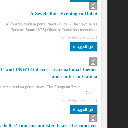
bs
A Seychellois Evening in Dubai
re
aTP- Arab tourism portal News- Dubai - The Seychelles
Tourism Board (STB) Office in Dubai has recently or ...
ine
| الكاتب
Ashraf elgedawy
...
| ا
إقرأ المزيد
إ
ETC and UNWTO discuss transnational themes
and routes in Galicia
aTP- Arab tourism portal News- The European Travel
Commi ...
| الكاتب
Ashraf elgedawy
إقرأ المزيد
es’
Seychelles’ tourism minister hears the concerns