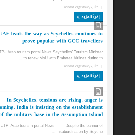
| الكاتب
Ashraf elgedawy
إقرأ المزيد
ai
UAE leads the way as Seychelles continues to
in
prove popular with GCC travellers
CC
aTP- Arab tourism portal News Seychelles' Tourism Minister
to renew MoU with Emirates Airlines during th ...
les
| الكاتب
Ashraf elgedawy
...
| ا
إقرأ المزيد
إ
In Seychelles, tensions are rising, anger is
looming, India is insisting on the establishment
of the military base in the Assumption Island
aTP- Arab tourism portal News Despite the banner of
insubordination by Seyche ...