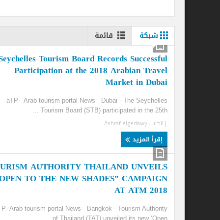
شبكة
قائمة
 by
Seychelles Tourism Board Records Successful
20
Participation at the 2018 Arabian Travel
Market in Dubai
tor
...
aTP- Arab tourism portal News Dubai - The Seychelles
| ا
Tourism Board (STB) participated in the 25th ...
| الكاتب
Ashraf elgedawy
إ
إقرأ المزيد
TOURISM AUTHORITY THAILAND UNVEILS
“OPEN TO THE NEW SHADES” CAMPAIGN
AT ATM 2018
aTP- Arab tourism portal News Bangkok - Tourism Authority
of Thailand (TAT) unveiled its new ‘Open ...