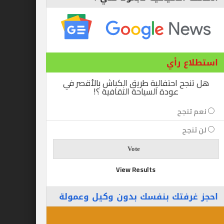
ع رأي
ح احتفالية طريق الكباش بالأقصر في
عودة السياحة الثقافية ؟!
نجح
جح
View Results
رفتك بنفسك بدون وكيل وعمولة