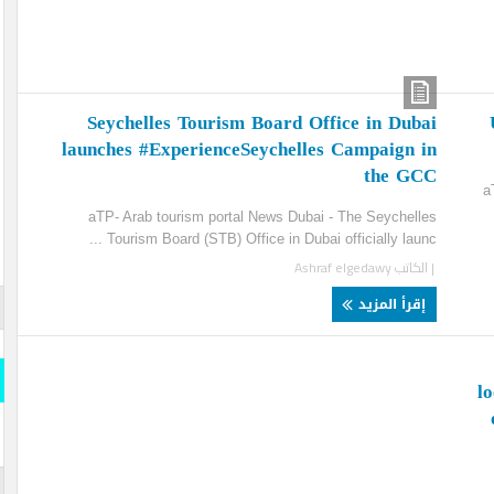
Seychelles Tourism Board Office in Dub
launches #ExperienceSeychelles Campaign 
the G
aTP- Arab tourism portal News Dubai - The Seychel
Tourism Board (STB) Office in Dubai officially launc 
لكاتب
Ashraf elgedawy
قارن وو
قرأ المزيد
المسلة
قارن و
s- Official
iddle East
المسلة 