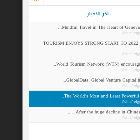
اخر الاخبار
Mindful Travel in The Heart 
(UNWTO): TOURISM ENJOYS STRONG STA
World Tourism Network (WTN) e
GlobalData: Global Venture 
The World’s Most and Least 
After the huge decline i