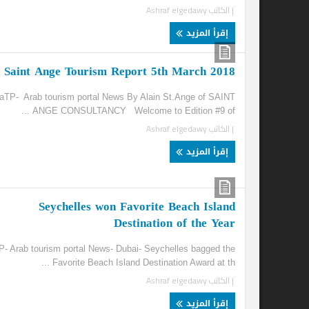
| الكاتب
Ashraf elgedawy
إقرأ المزيد
IN
Saint Ange Tourism Report 5th March 2018
IA
aTP- Arab tourism portal News By Alain St.Ange of SAINT
ANGE CONSULTANCY Welcome to Edition #9 of ...
try
| الكاتب
Ashraf elgedawy
...
| ا
إقرأ المزيد
إ
Seychelles won Favorite Beach Island
Destination of the Year
aTP- Arab tourism portal News- Dubai- Seychelles bagged the
Favorite Beach Island Destination Award at th ...
| الكاتب
Ashraf elgedawy
إقرأ المزيد