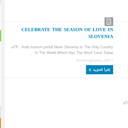
CELEBRATE THE SEASON OF LOVE 
استطلا
SLOVEN
هل تنج
aTP- Arab tourism portal News Slovenia Is The Only Coun
In The World Which Has The Word 'Love' Dubai 
لكاتب
Ashraf elgedawy
نعم ت
قرأ المزيد
لن تن
احجز غ