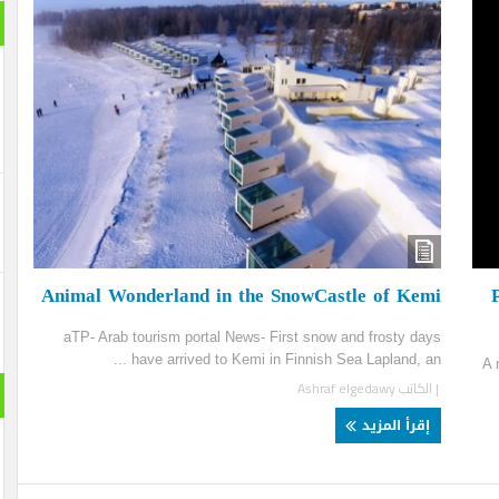
بانورام
Animal Wonderland in the SnowCastle of Ke
aTP- Arab tourism portal News- First snow and frosty d
have arrived to Kemi in Finnish Sea Lapland, an 
لكاتب
Ashraf elgedawy
حول الع
قرأ المزيد