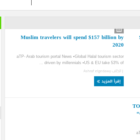
خير الكل
بعد ان ان
Muslim travelers will spend $157 billion
تمضي إما
20
تغيير وزي
aTP- Arab tourism portal News •Global Halal tourism sec
الأزرقية 
driven by millennials •US & EU take 53% of 
والاستثما
العلاقات 
لكاتب
Ashraf elgedawy
المتحفي و
أيضا … فه
قرأ المزيد
والأرقام ل
لم تستطعه
الإعلان