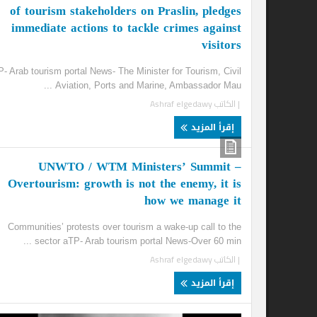
ed
of tourism stakeholders on Praslin, pledges
ion
immediate actions to tackle crimes against
visitors
ges
...
aTP- Arab tourism portal News- The Minister for Tourism, Civil
| ا
Aviation, Ports and Marine, Ambassador Mau ...
| الكاتب
Ashraf elgedawy
إ
إقرأ المزيد
UNWTO / WTM Ministers’ Summit –
Overtourism: growth is not the enemy, it is
how we manage it
Communities’ protests over tourism a wake-up call to the
sector aTP- Arab tourism portal News-Over 60 min ...
| الكاتب
Ashraf elgedawy
إقرأ المزيد