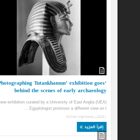
mi
‘Photographing Tutankhamun’ exhibition goes
behind the scenes of early archaeology
ays
...
A new exhibition curated by a University of East Anglia (UEA)
| ا
Egyptologist promises a different view on t ...
| الكاتب
Ashraf elgedawy
إ
إقرأ المزيد