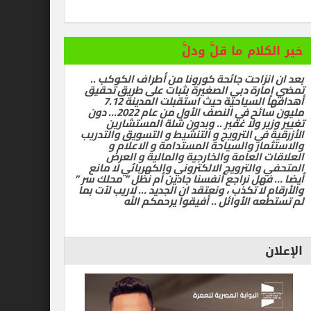
ام ما قلَّ ودلَّ
زاحت جائحة كورونا من أطراف الكوكب ..
رة دبي الصغيرة بثبات على طريق تحقيق
أهدافها السياحية حيث استقبلت المدينة 7.12
مليون سائح في النصف الأول من عام 2022… دون
ر ولا غفير .. وبدون شلة المستشارين
في الترويج و التنشيط و التسويق والتدريب
ر والسياحة المستدامة و الاعلام و
العامة والخارجية والمالية و العرض
الترويج الالكتروني والكهربائي لا مانع
ل نراجع أنفسنا جادين أم نظل ” محلك سر ”
ا تكذب ، ونعتقد ان الجديد … لاريب لآت بما
 الأوائل .. أفيقوا يرحمكم الله