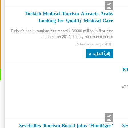
Turkish Medical Tourism Attracts Ara
Looking for Quality Medical Ca
Turkey's health tourism hits record US$600 million in first n
months on 2017; Turkey healthcare servic 
لكاتب
Ashraf elgedawy
قرأ المزيد
القران 
الصوتية
Seychelles Tourism Board joins ‘Florilèg