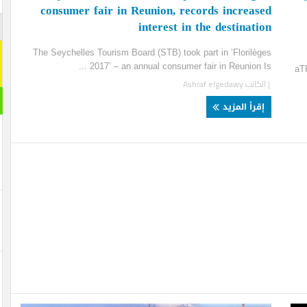
consumer fair in Reunion, records increas
interest in the destinat
اشترك م
The Seychelles Tourism Board (STB) took part in ‘Florilè
اشترك معنا
2017’ – an annual consumer fair in Reunion Is 
[mc4wp_form id="292065"]
لكاتب
Ashraf elgedawy
مقال ر
قرأ المزيد