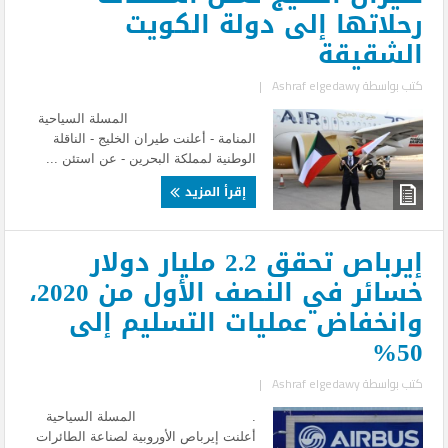
رحلاتها إلى دولة الكويت
الشقيقة
كتب بواسطة
Ashraf elgedawy
|
المسلة السياحية
المنامة - أعلنت طيران الخليج - الناقلة
الوطنية لمملكة البحرين - عن استئن ...
إقرأ المزيد
إيرباص تحقق 2.2 مليار دولار
خسائر في النصف الأول من 2020،
وانخفاض عمليات التسليم إلى
50%
كتب بواسطة
Ashraf elgedawy
|
. المسلة السياحية
أعلنت إيرباص الأوروبية لصناعة الطائرات