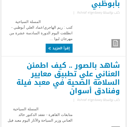
بأبوظبي
كتب بواسطة
Ashraf elgedawy
|
المسلة السياحية
كتب : ريم الهاجري/عماد العلي أبوظبي -
انطلقت اليوم الدورة السادسة عشرة من
مهرجان ليوا ...
إقرأ المزيد
شاهد بالصور .. كيف اطمئن
العناني علي تطبيق معايير
السلامة الصحية في معبد فيلة
وفنادق أسوان
كتب بواسطة
Ashraf elgedawy
|
المسلة السياحية
متابعات القاهرة - تفقد الدكتور خالد
العناني وزير السياحة والآثار اليوم معبد فيل
...