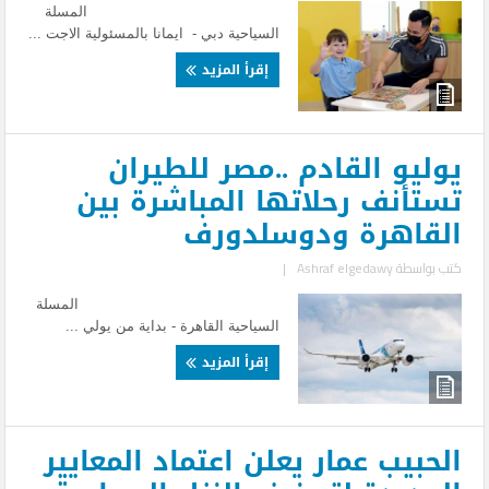
المسلة
السياحية دبي - ايمانا بالمسئولية الاجت ...
إقرأ المزيد
يوليو القادم ..مصر للطيران
تستأنف رحلاتها المباشرة بين
القاهرة ودوسلدورف
كتب بواسطة
Ashraf elgedawy
|
المسلة
السياحية القاهرة - بداية من يولي ...
إقرأ المزيد
الحبيب عمار يعلن اعتماد المعايير