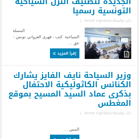
الجديدة لتصنيف النزل السياحية
التونسية رسميا
كتب بواسطة
Ashraf elgedawy
|
المسلة
السياحية كتب - فهري الغزواني تونس -
عق ...
إقرأ المزيد
وزير السياحة نايف الفايز يشارك
الكنائس الكاثوليكية الاحتفال
بذكرى عماد السيد المسيح بموقع
المغطس
كتب بواسطة
Ashraf elgedawy
|
المس ...