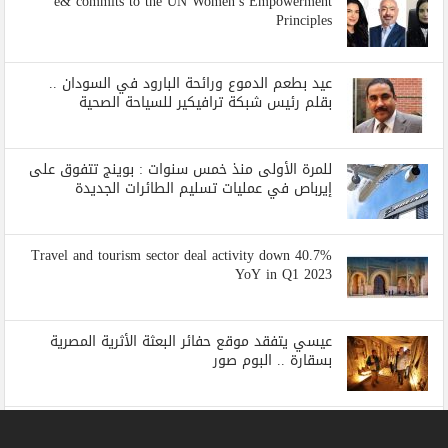
e& commits to the UN Women’s Empowerment
Principles
عيد بطعم الدموع ورائحة البارود في السودان ..
بقلم رئيس شبكة ترافيكير للسياحة الصحية
للمرة الأولى منذ خمس سنوات : بوينج تتفوق على
إيرباص في عمليات تسليم الطائرات الجديدة
Travel and tourism sector deal activity down 40.7%
YoY in Q1 2023
عيسي يتفقد موقع حفائر البعثة الأثرية المصرية
بسقارة .. البوم صور
اياتا : حركة السفر وصلت الى 85 % مقارنة
بالمستويات المسجلة قبل جائحة كوفيد-19