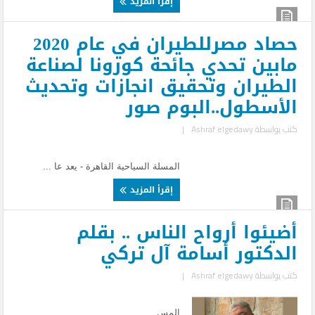
إقرأ المزيد
حصاد مصرللطيران في عام 2020
مابين تحدي جائحة كورونا لصناعة
الطيران وتحقيق انجازات وتحديث
الأسطول..البوم صور
كتب بواسطة
Ashraf elgedawy
|
المسلة السياحية القاهرة - يعد عا ...
إقرأ المزيد
أضيئوا أرواح الناس .. بقلم
الدكتور أسامة آل تركي
كتب بواسطة
Ashraf elgedawy
|
المس ...