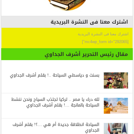
اشترك معنا فى النشرة البريدية
اشترك معنا فى النشرة البريدية
[mc4wp_form id="292065"]
مقال رئيس التحرير أشرف الجداوي
بسنت و دياسطي السياحة ..! بقلم أشرف الجداوي
لله درك يا مصر .. تركيا تجتذب السياح ونحن ننشط
السياحة بالمانجة …! بقلم أشرف الجداوي
السياحة انطلاقة جديدة أم هي …؟! بقلم أشرف
الجداوي