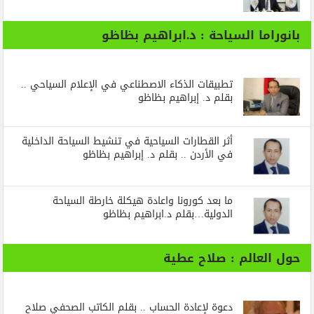
بانوراما السياحة : د.ابراهيم بظاظو
تطبيقات الذكاء الاصطناعي في الإعلام السياحي ..
بقلم د. إبراهيم بظاظو
أثر القطارات السياحية في تنشيط السياحة الداخلية
في الأردن .. بقلم د. إبراهيم بظاظو
ما بعد كورونا واعادة هيكلة خارطة السياحة
الدولية…بقلم د.ابراهيم بظاظو
حول العالم : صلاح عطية
دعوة لإعادة الحساب .. بقلم الكاتب الصحفي صلاح