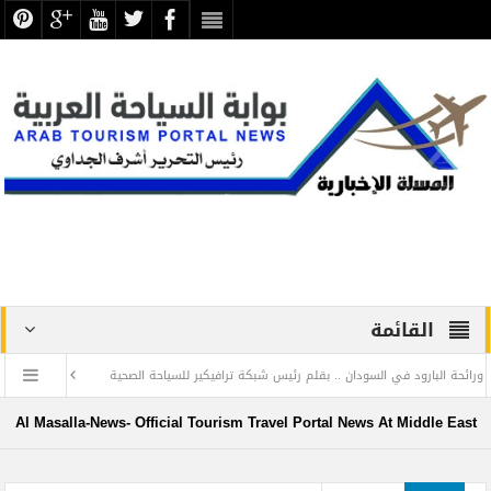
القائمة
 السودان .. بقلم رئيس شبكة ترافيكير للسياحة الصحية
للمرة الأولى منذ خمس سنوات :
UNWTO and AVIAREPS Announce Partner
نخبة من السياحيين الدوليين ترسم مستقبل 
Al Masalla-News- Official Tourism Travel Portal News At Middle East