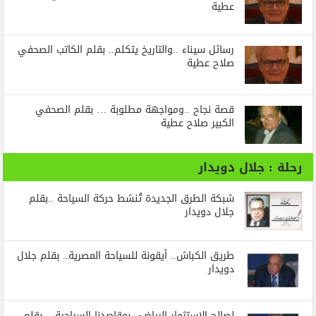
عطية
رسائل‭ ‬سيناء‭.. ‬والتاريخ‭ ‬يتكلم.. بقلم الكاتب الصحفي
صلاح عطية
قصة نجاح ..ومواجهة مطلوبة … بقلم الصحفي
الكبير صلاح عطية
رحلة : جلال دويدار
شبكة الطرق الجديدة تُنشط حركة السياحة ..بقلم
جلال دويدار
طريق الكباش.. أيقونة للسياحة المصرية.. بقلم جلال
دويدار
لصالح الاستثمار الرياضي بمقاصدنا السياحية .. بقلم