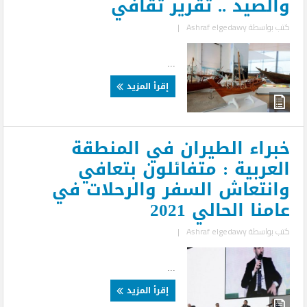
والصيد .. تقرير ثقافي
كتب بواسطة
Ashraf elgedawy
|
...
إقرأ المزيد
خبراء الطيران في المنطقة
العربية : متفائلون بتعافي
وانتعاش السفر والرحلات في
عامنا الحالي 2021
كتب بواسطة
Ashraf elgedawy
|
...
إقرأ المزيد