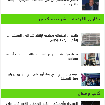
جلال دويدار
حكاوي الغردقة : أشرف سركيس
بالصور : استغاثة سياحية لإنقاذ شيراتون الغردقة …
بقلم أشرف سركيس
بيضة من دهب يا وزير السياحة والاثار .. فكرة أشرف
سركيس
عيسى وحنفي في زفة أبو على في الباتروس بلو
سبا بالغردقة
كاتب ومقال
السياحة وأهميتها .. بقلم الصحفي الكبير خالد صلاح