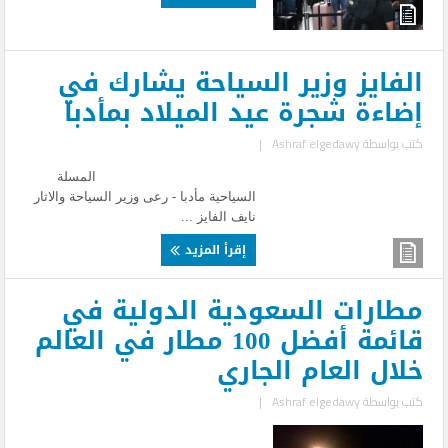
الفايز وزير السياحة يشارك في
إضاءة شجرة عيد الميلاد بمأدبا
كتب بواسطة
Ashraf elgedawy
|
المسلة
السياحية مأدبا - رعى وزير السياحة والاثار
نايف الفايز ...
إقرأ المزيد
مطارات السعودية الدولية في
قائمة أفضل 100 مطار في العالم
خلال العام الجاري
كتب بواسطة
Ashraf elgedawy
|