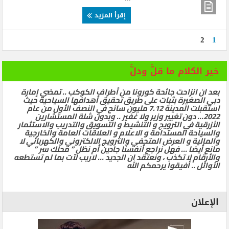
إقرأ المزيد
2
1
خير الكلام ما قلَّ ودلَّ
بعد ان انزاحت جائحة كورونا من أطراف الكوكب .. تمضي إمارة
دبي الصغيرة بثبات على طريق تحقيق أهدافها السياحية حيث
استقبلت المدينة 7.12 مليون سائح في النصف الأول من عام
2022… دون تغيير وزير ولا غفير .. وبدون شلة المستشارين
الأزرقية في الترويج و التنشيط و التسويق والتدريب والاستثمار
والسياحة المستدامة و الاعلام و العلاقات العامة والخارجية
والمالية و العرض المتحفي والترويج الالكتروني والكهربائي لا
مانع أيضا … فهل نراجع أنفسنا جادين أم نظل ” محلك سر ”
والأرقام لا تكذب ، ونعتقد ان الجديد … لاريب لآت بما لم تستطعه
الأوائل .. أفيقوا يرحمكم الله
الإعلان