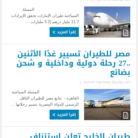
المسلة
السياحية طيران الإمارات تحقق الإيرادات
11.7 مليار درهم (3.2 مليارات ...
إقرأ المزيد
مصر للطيران تسيير غدًا الأثنين
..27 رحلة دولية وداخلية و شحن
بضائع
كتب بواسطة
Ashraf elgedawy
|
المسلة السياحية
القاهرة - تتابع مصر للطيران الناقل
الرسمي للدولة المصرية تسيير رحلاتها ...
إقرأ المزيد
طيران الخليج تعلن استئناف