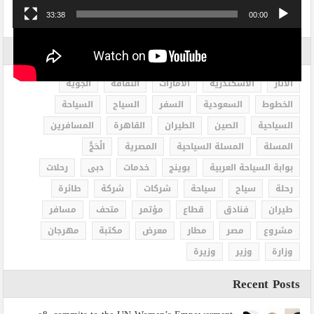
33:38
00:00
الاكثر بحثاً
الاثار
الاسكندرية
الامارات
الثقافة
الجوية
الخطوط
السعودية
السفر
السياح
السياحة
السياحية
الصين
الطيران
القاهرة
المسافرين
المسلة
المسلة السياحية
المصرية
الْحَجُّ
بوابة السياحة العربية
بوينج
خدمات
دبى
رحلات
رحلة
سياح
سياحة
شركات
شركة
طائرة
طيران
فنادق
قطاع
مؤتمر
متحف
مسافر
مشروع
مصر
مطار
معرض
مكتبة
مهرجان
وزارة
وزير
وزيرة
Recent Posts