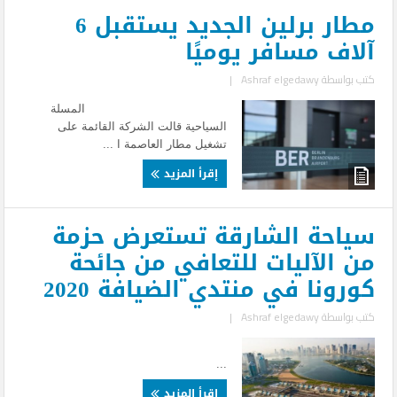
مطار برلين الجديد يستقبل 6
آلاف مسافر يوميًا
كتب بواسطة
Ashraf elgedawy
|
المسلة
السياحية قالت الشركة القائمة على
تشغيل مطار العاصمة ا ...
إقرأ المزيد
سياحة الشارقة تستعرض حزمة
من الآليات للتعافي من جائحة
كورونا في منتدي الضيافة 2020
كتب بواسطة
Ashraf elgedawy
|
...
إقرأ المزيد