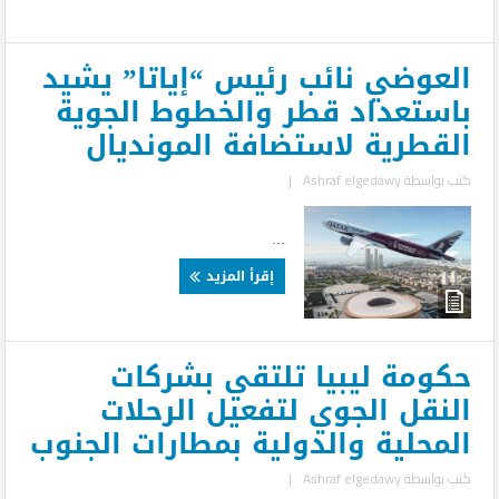
العوضي نائب رئيس “إياتا” يشيد
باستعداد قطر والخطوط الجوية
القطرية لاستضافة المونديال
كتب بواسطة
Ashraf elgedawy
|
...
إقرأ المزيد
حكومة ليبيا تلتقي بشركات
النقل الجوي لتفعيل الرحلات
المحلية والدولية بمطارات الجنوب
كتب بواسطة
Ashraf elgedawy
|