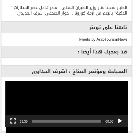
الطيار محمد منار وزير الطيران المدنى: مصر تدخل عصر المطارات ”
الذكية” بالرغم من أزمة كورونا… حوار الصحفي أشرف الحديدي
تابعنا على تويتر
Tweets by ArabTourismNews
قد يعجبك هذا أيضا :
السياحة ومؤتمر المناخ : أشرف الجداوي
مشغل
الفيديو
33:38
00:00