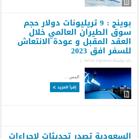
بوينج : 9 تريليونات دولار حجم
سوق الطيران العالمي خلال
العقد المقبل و عودة الانتعاش
للسفر افق 2023
كتب بواسطة
Ashraf elgedawy
|
المس ...
إقرأ المزيد
السعودية تصدر تحديثات لإجراءات