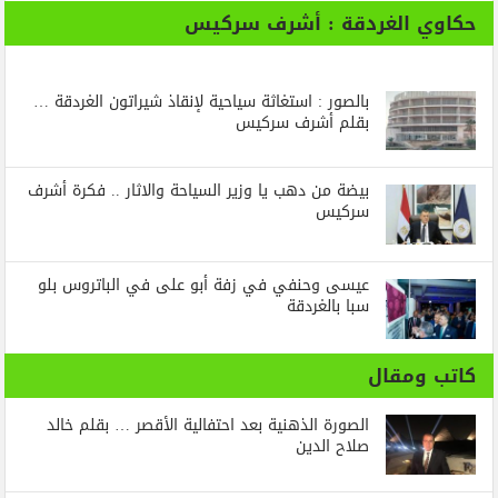
حكاوي الغردقة : أشرف سركيس
بالصور : استغاثة سياحية لإنقاذ شيراتون الغردقة …
بقلم أشرف سركيس
بيضة من دهب يا وزير السياحة والاثار .. فكرة أشرف
سركيس
عيسى وحنفي في زفة أبو على في الباتروس بلو
سبا بالغردقة
كاتب ومقال
الصورة الذهنية بعد احتفالية الأقصر … بقلم خالد
صلاح الدين