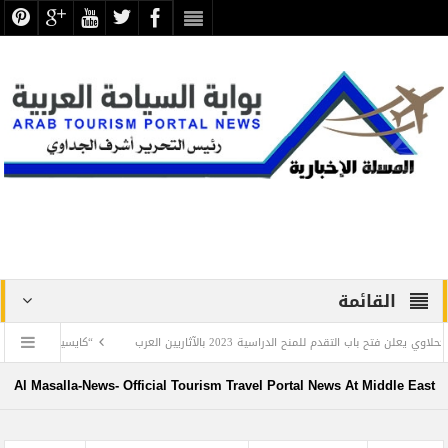
القائمة
 للمنح الدراسية 2023 بالآثاريين العرب
“كايسيد” : الإعلام شريك أساسي في بنا
العالمية مع نهاية العام الجاري
Al Masalla-News- Official Tourism Travel Portal News At Middle East