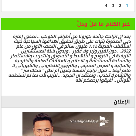
4
3
2
1
خير الكلام ما قلَّ ودلَّ
بعد ان انزاحت جائحة كورونا من أطراف الكوكب .. تمضي إمارة
دبي الصغيرة بثبات على طريق تحقيق أهدافها السياحية حيث
استقبلت المدينة 7.12 مليون سائح في النصف الأول من عام
2022… دون تغيير وزير ولا غفير .. وبدون شلة المستشارين
الأزرقية في الترويج و التنشيط و التسويق والتدريب والاستثمار
والسياحة المستدامة و الاعلام و العلاقات العامة والخارجية
والمالية و العرض المتحفي والترويج الالكتروني والكهربائي لا
مانع أيضا … فهل نراجع أنفسنا جادين أم نظل ” محلك سر ”
والأرقام لا تكذب ، ونعتقد ان الجديد … لاريب لآت بما لم تستطعه
الأوائل .. أفيقوا يرحمكم الله
الإعلان