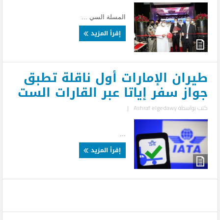
المسلة السي ...
إقرأ المزيد
طيران الإمارات أول ناقلة تطبق
جواز سفر إياتا عبر القارات الست
كتب بواسطة
Ashraf elgedawy
|
...
إقرأ المزيد