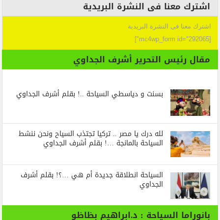
اشترك معنا فى النشرة البريدية
اشترك معنا فى النشرة البريدية
[mc4wp_form id="292065"]
مقال رئيس التحرير أشرف الجداوي
بسنت و دياسطي السياحة ..! بقلم أشرف الجداوي
لله درك يا مصر .. تركيا تجتذب السياح ونحن ننشط
السياحة بالمانجة …! بقلم أشرف الجداوي
السياحة انطلاقة جديدة أم هي …؟! بقلم أشرف
الجداوي
بانوراما السياحة : د.ابراهيم بظاظو