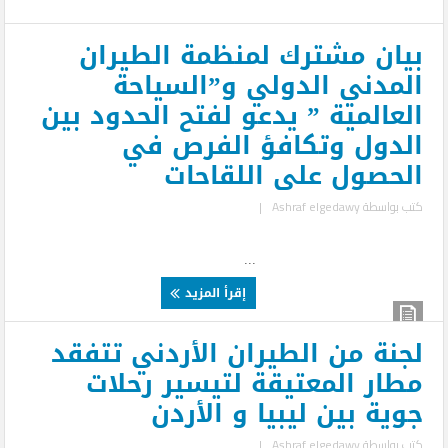
بيان مشترك لمنظمة الطيران
المدني الدولي و”السياحة
العالمية ” يدعو لفتح الحدود بين
الدول وتكافؤ الفرص في
الحصول على اللقاحات
كتب بواسطة
Ashraf elgedawy
|
...
إقرأ المزيد
لجنة من الطيران الأردني تتفقد
مطار المعتيقة لتيسير رحلات
جوية بين ليبيا و الأردن
كتب بواسطة
Ashraf elgedawy
|