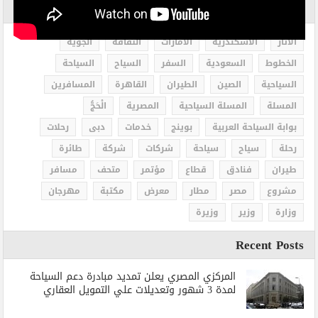
الاكثر بحثاً
الاثار
الاسكندرية
الامارات
الثقافة
الجوية
الخطوط
السعودية
السفر
السياح
السياحة
السياحية
الصين
الطيران
القاهرة
المسافرين
المسلة
المسلة السياحية
المصرية
الْحَجُّ
بوابة السياحة العربية
بوينج
خدمات
دبى
رحلات
رحلة
سياح
سياحة
شركات
شركة
طائرة
طيران
فنادق
قطاع
مؤتمر
متحف
مسافر
مشروع
مصر
مطار
معرض
مكتبة
مهرجان
وزارة
وزير
وزيرة
Recent Posts
المركزي المصري يعلن تمديد مبادرة دعم السياحة
لمدة 3 شهور وتعديلات علي التمويل العقاري