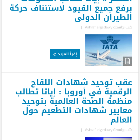
برفع جميع القيود لاستئناف حركة
الطيران الدولى
كتب بواسطة
Ashraf elgedawy
|
...
إقرأ المزيد
عقب توحيد شهادات اللقاح
الرقمية في أوروبا : إياتا تطالب
منظمة الصحة العالمية بتوحيد
معايير شهادات التطعيم حول
العالم
كتب بواسطة
Ashraf elgedawy
|