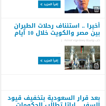
إقرأ المزيد
أخيرا .. استئناف رحلات الطيران
بين مصر والكويت خلال 10 أيام
كتب بواسطة
Ashraf elgedawy
|
...
إقرأ المزيد
بعد قرار السعودية بتخفيف قيود
السفر .. إياتا تطالب الحكومات